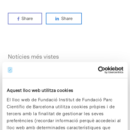
Share
Share
Notícies més vistes
Aquest lloc web utilitza cookies
Vacances responsables en temps
El lloc web de Fundació Institut de Fundació Parc
d’emergència climàtica
Científic de Barcelona utilitza cookies pròpies i de
15 de juliol de 2026
tercers amb la finalitat de gestionar les seves
preferències (recordar informació perquè accedeixi al
lloc web amb determinades característiques que