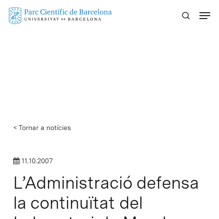
Skip
Menu
to
main
content
< Tornar a notícies
11.10.2007
L’Administració defensa
la continuïtat del