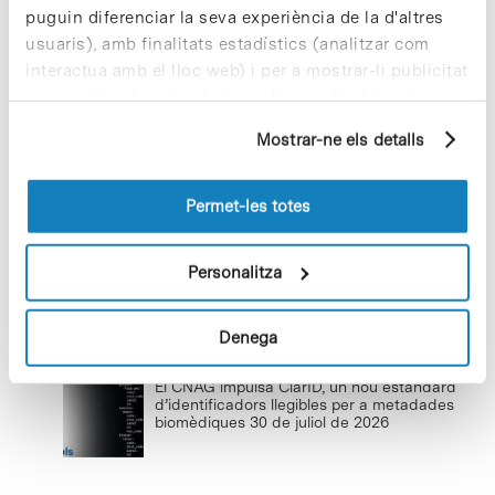
puguin diferenciar la seva experiència de la d'altres
Cuidar el territori és sostenibilitat
usuaris), amb finalitats estadístics (analitzar com
29 de juliol de 2026
interactua amb el lloc web) i per a mostrar-li publicitat
personalitzada sobre la base d'un perfil elaborat a
partir dels seus hàbits de navegació (per exemple,
Mostrar-ne els detalls
pàgines visitades). Per a obtenir més informació sobre
Conviure amb la nova realitat
les cookies pot consultar la
Política de cookies
del
climàtica
lloc web.
Permet-les totes
8 de juliol de 2026
Personalitza
Denega
Últimes notícies
El CNAG impulsa ClarID, un nou estàndard
d’identificadors llegibles per a metadades
biomèdiques
30 de juliol de 2026