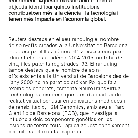
recentment. Aquesta classificació té com a
objectiu identificar quines institucions
contribueixen més a la ciència i la tecnologia i
tenen més impacte en l’economia global.
Reuters destaca en el seu rànquing el nombre
de spin-offs creades a la Universitat de Barcelona
–que ocupa el lloc número 65 a escala europea–
durant el curs acadèmic 2014-2015: un total de
cinc, i les patents registrades: 93. El rànquing
també destaca que el nombre de spin-
offs existents a la Universitat de Barcelona des de
l’any 2000 no ha parat de créixer. Pel que fa a
exemples concrets, esmenta NeuroTransVirtual
Technologies, empresa que crea dispositius de
realitat virtual per usar en aplicacions mèdiques i
de rehabilitació, i SM Genomics, amb seu al Parc
Científic de Barcelona (PCB), que investiga la
influència dels components genètics en les
lesions de teixits tous i aplica aquest coneixement
per millorar el resultat esportiu.