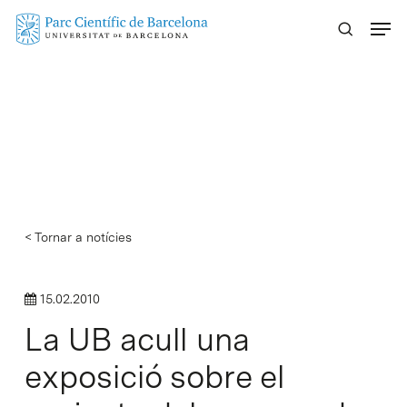
Skip
Menu
to
main
content
< Tornar a notícies
15.02.2010
La UB acull una
exposició sobre el