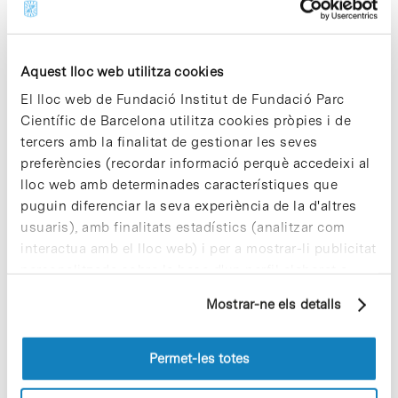
Share
Share
Aquest lloc web utilitza cookies
El lloc web de Fundació Institut de Fundació Parc
Científic de Barcelona utilitza cookies pròpies i de
tercers amb la finalitat de gestionar les seves
Notícies més vistes
preferències (recordar informació perquè accedeixi al
lloc web amb determinades característiques que
puguin diferenciar la seva experiència de la d'altres
usuaris), amb finalitats estadístics (analitzar com
interactua amb el lloc web) i per a mostrar-li publicitat
personalitzada sobre la base d'un perfil elaborat a
Vacances responsables en temps
partir dels seus hàbits de navegació (per exemple,
Mostrar-ne els detalls
d’emergència climàtica
pàgines visitades). Per a obtenir més informació sobre
15 de juliol de 2026
les cookies pot consultar la
Política de cookies
del
lloc web.
Permet-les totes