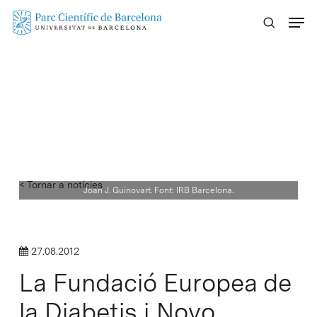
Skip
Menu
to
main
content
< Tornar a notícies
Joan J. Guinovart. Font: IRB Barcelona.
27.08.2012
La Fundació Europea de
la Diabetis i Novo