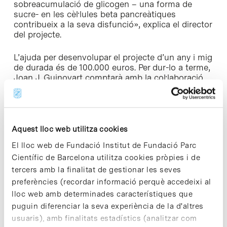
sobreacumulació de glicogen – una forma de
sucre- en les cèl·lules beta pancreàtiques
contribueix a la seva disfunció», explica el director
del projecte.
L’ajuda per desenvolupar el projecte d’un any i mig
de durada és de 100.000 euros. Per dur-lo a terme,
Joan J. Guinovart comptarà amb la col·laboració
de Ramon Gomis, de l’Hospital Clínic de Barcelona
i de Xavier Correig, director de la Plataforma de
Metabolòmica de la Universitat Rovira i Virgili
(URV), de Tarragona.
Aquest lloc web utilitza cookies
Enllaç a la notícia
El lloc web de Fundació Institut de Fundació Parc
Científic de Barcelona utilitza cookies pròpies i de
tercers amb la finalitat de gestionar les seves
preferències (recordar informació perquè accedeixi al
lloc web amb determinades característiques que
Share
Share
puguin diferenciar la seva experiència de la d'altres
usuaris), amb finalitats estadístics (analitzar com