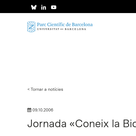
Skip
to
main
content
< Tornar a notícies
09.10.2006
Jornada «Coneix la Bio
Intro per buscar o ESC per tancar