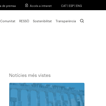
Menu
a de premsa
Accés a intranet
CAT
|
ESP
|
ENG
search
Comunitat
RESSÒ
Sostenibilitat
Transparència
Notícies més vistes