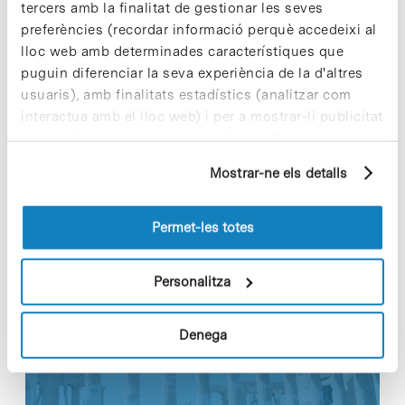
Applied Materials &
tercers amb la finalitat de gestionar les seves
Interfaces, 10.1021/acsami.7b03006
preferències (recordar informació perquè accedeixi al
lloc web amb determinades característiques que
►
Més informació en aquest
enllaç [+]
puguin diferenciar la seva experiència de la d'altres
usuaris), amb finalitats estadístics (analitzar com
interactua amb el lloc web) i per a mostrar-li publicitat
personalitzada sobre la base d'un perfil elaborat a
partir dels seus hàbits de navegació (per exemple,
Mostrar-ne els detalls
Share
Share
pàgines visitades). Per a obtenir més informació sobre
les cookies pot consultar la
Política de cookies
del
lloc web.
Permet-les totes
Personalitza
Notícies més vistes
Denega