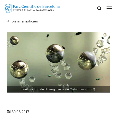
Skip
Menu
to
main
< Tornar a notícies
content
Font: Institut de Bioenginyeria de Catalunya (IBEC).
30.06.2017