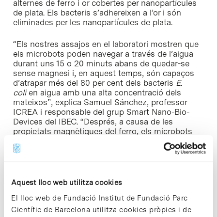
alternes de ferro i or cobertes per nanopartícules
de plata. Els bacteris s’adhereixen a l’or i són
eliminades per les nanopartícules de plata.
“Els nostres assajos en el laboratori mostren que
els microbots poden navegar a través de l’aigua
durant uns 15 o 20 minuts abans de quedar-se
sense magnesi i, en aquest temps, són capaços
d’atrapar més del 80 per cent dels bacteris
E.
coli
en aigua amb una alta concentració dels
mateixos”, explica Samuel Sánchez, professor
ICREA i responsable del grup Smart Nano-Bio-
Devices del IBEC. “Després, a causa de les
propietats magnètiques del ferro, els microbots
poden ser recollits facilmente amb un imant,
sense deixar cap residu en l’aigua”.
►Article de referència:
Diana Vilela, Morgan M.
Aquest lloc web utilitza cookies
Stanton, Jemish Parmar & Samuel Sanchez
El lloc web de Fundació Institut de Fundació Parc
(2017). “
Microbots decorated with silver
Científic de Barcelona utilitza cookies pròpies i de
nanoparticles kill bacteria in aqueous media
”. ACS