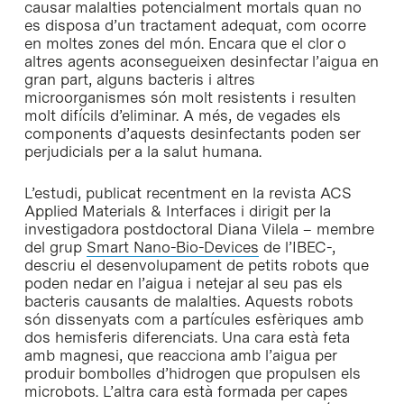
causar malalties potencialment mortals quan no
es disposa d’un tractament adequat, com ocorre
en moltes zones del món. Encara que el clor o
altres agents aconsegueixen desinfectar l’aigua en
gran part, alguns bacteris i altres
microorganismes són molt resistents i resulten
molt difícils d’eliminar. A més, de vegades els
components d’aquests desinfectants poden ser
perjudicials per a la salut humana.
L’estudi, publicat recentment en la revista ACS
Applied Materials & Interfaces i dirigit per la
investigadora postdoctoral Diana Vilela – membre
del grup
Smart Nano-Bio-Devices
de l’IBEC-,
descriu el desenvolupament de petits robots que
poden nedar en l’aigua i netejar al seu pas els
bacteris causants de malalties. Aquests robots
són dissenyats com a partícules esfèriques amb
dos hemisferis diferenciats. Una cara està feta
amb magnesi, que reacciona amb l’aigua per
produir bombolles d’hidrogen que propulsen els
microbots. L’altra cara està formada per capes