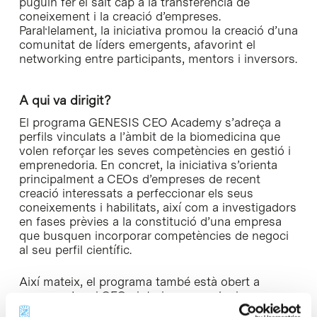
puguin fer el salt cap a la transferència de
coneixement i la creació d’empreses.
Paral·lelament, la iniciativa promou la creació d’una
comunitat de líders emergents, afavorint el
networking entre participants, mentors i inversors.
A qui va dirigit?
El programa GENESIS CEO Academy s’adreça a
perfils vinculats a l’àmbit de la biomedicina que
volen reforçar les seves competències en gestió i
emprenedoria. En concret, la iniciativa s’orienta
principalment a CEOs d’empreses de recent
creació interessats a perfeccionar els seus
coneixements i habilitats, així com a investigadors
en fases prèvies a la constitució d’una empresa
que busquen incorporar competències de negoci
al seu perfil científic.
Així mateix, el programa també està obert a
emprenedors i CEOs interins que vulguin
consolidar la seva capacitat de lideratge i gestió