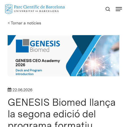
Skip
Menu
to
main
< Tornar a notícies
content
22.06.2026
GENESIS Biomed llança
la segona edició del
programa formatiu