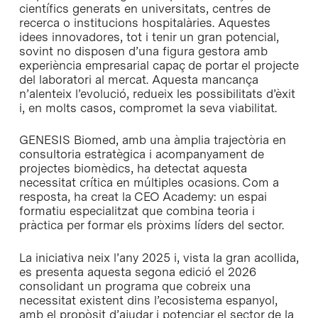
científics generats en universitats, centres de
recerca o institucions hospitalàries. Aquestes
idees innovadores, tot i tenir un gran potencial,
sovint no disposen d’una figura gestora amb
experiència empresarial capaç de portar el projecte
del laboratori al mercat. Aquesta mancança
n’alenteix l’evolució, redueix les possibilitats d’èxit
i, en molts casos, compromet la seva viabilitat.
GENESIS Biomed, amb una àmplia trajectòria en
consultoria estratègica i acompanyament de
projectes biomèdics, ha detectat aquesta
necessitat crítica en múltiples ocasions. Com a
resposta, ha creat la CEO Academy: un espai
formatiu especialitzat que combina teoria i
pràctica per formar els pròxims líders del sector.
La iniciativa neix l’any 2025 i, vista la gran acollida,
es presenta aquesta segona edició el 2026
consolidant un programa que cobreix una
necessitat existent dins l’ecosistema espanyol,
amb el propòsit d’ajudar i potenciar el sector de la