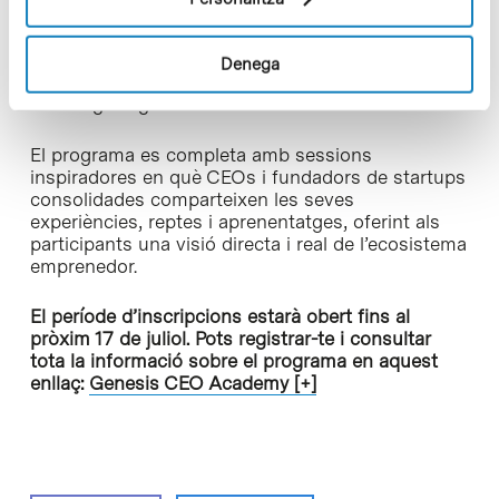
d’emprenedoria en salut, la gestió d’equips, la
negociació amb inversors, els aspectes
regulatoris, l’estratègia de propietat intel·lectual,
Denega
els models de negoci i finançament, així com el
marc legal vigent.
El programa es completa amb sessions
inspiradores en què CEOs i fundadors de startups
consolidades comparteixen les seves
experiències, reptes i aprenentatges, oferint als
participants una visió directa i real de l’ecosistema
emprenedor.
El període d’inscripcions estarà obert fins al
pròxim 17 de juliol. Pots registrar-te i consultar
tota la informació sobre el programa en aquest
enllaç:
Genesis CEO Academy [+]