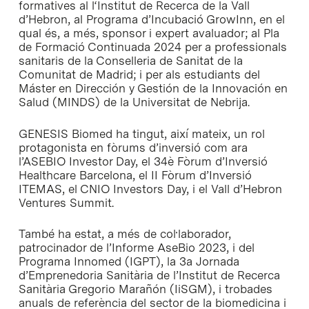
formatives al l‘Institut de Recerca de la Vall
d’Hebron, al Programa d’Incubació GrowInn, en el
qual és, a més, sponsor i expert avaluador; al Pla
de Formació Continuada 2024 per a professionals
sanitaris de la Conselleria de Sanitat de la
Comunitat de Madrid; i per als estudiants del
Máster en Dirección y Gestión de la Innovación en
Salud (MINDS) de la Universitat de Nebrija.
GENESIS Biomed ha tingut, així mateix, un rol
protagonista en fòrums d’inversió com ara
l’ASEBIO Investor Day, el 34è Fòrum d’Inversió
Healthcare Barcelona, el II Fòrum d’Inversió
ITEMAS, el CNIO Investors Day, i el Vall d’Hebron
Ventures Summit.
També ha estat, a més de col·laborador,
patrocinador de l’Informe AseBio 2023, i del
Programa Innomed (IGPT), la 3a Jornada
d’Emprenedoria Sanitària de l’Institut de Recerca
Sanitària Gregorio Marañón (IiSGM), i trobades
anuals de referència del sector de la biomedicina i