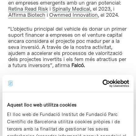
en empreses emergents amb un gran potencial:
Retina Read Risk
i
Spinally Medical
, el 2023, i
Affirma Biotech
i
Ownmed Innovation
, el 2024.
“L’objectiu principal del vehicle és donar un primer
suport financer a empreses on el venture capital
encara considera el projecte poc madur per a la
seva inversió. A través de la nostra activitat,
ajudem a accelerar els processos de valorització
dels projectes invertits i els fem més atractius per
a futurs inversors”
,
afirma
Falcó.
Aquest model ja ha estat validat pel vehicle
GENESIS Ventures -creat el 2017 i actualment en
fase de desinversió, a través del qual la consultora
va invertir 2,5 milions d’euros en 13 projectes
biomèdics.
Aquest lloc web utilitza cookies
El lloc web de Fundació Institut de Fundació Parc
A més, GENESIS Biomed reforça el seu
Científic de Barcelona utilitza cookies pròpies i de
compromís amb l’emprenedoria en salut actuant
tercers amb la finalitat de gestionar les seves
també com a plataforma de venture builder, és a
dir, constituint la spin-off des de la seva etapa