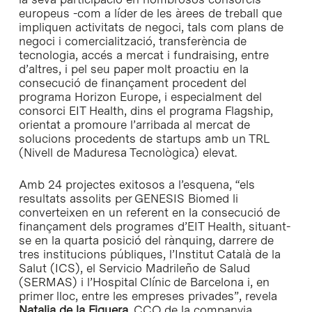
europeus -com a líder de les àrees de treball que
impliquen activitats de negoci, tals com plans de
negoci i comercialització, transferència de
tecnologia, accés a mercat i fundraising, entre
d’altres, i pel seu paper molt proactiu en la
consecució de finançament procedent del
programa Horizon Europe, i especialment del
consorci EIT Health, dins el programa Flagship,
orientat a promoure l’arribada al mercat de
solucions procedents de startups amb un TRL
(Nivell de Maduresa Tecnològica) elevat.
Amb 24 projectes exitosos a l’esquena, “els
resultats assolits per GENESIS Biomed li
converteixen en un referent en la consecució de
finançament dels programes d’EIT Health, situant-
se en la quarta posició del rànquing, darrere de
tres institucions públiques, l’Institut Català de la
Salut (ICS), el Servicio Madrileño de Salud
(SERMAS) i l’Hospital Clínic de Barcelona i, en
primer lloc, entre les empreses privades”, revela
Natalia de la Figuera
, CCO de la companyia.