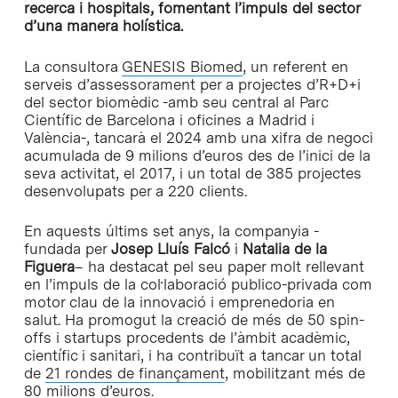
recerca i hospitals, fomentant l’impuls del sector
d’una manera holística.
La consultora
GENESIS Biomed
, un referent en
serveis d’assessorament per a projectes d’R+D+i
del sector biomèdic -amb seu central al Parc
Científic de Barcelona i oficines a Madrid i
València-, tancarà el 2024 amb una xifra de negoci
acumulada de 9 milions d’euros des de l’inici de la
seva activitat, el 2017, i un total de 385 projectes
desenvolupats per a 220 clients.
En aquests últims set anys, la companyia -
fundada per
Josep Lluís Falcó
i
Natalia de la
Figuera
– ha destacat pel seu paper molt rellevant
en l’impuls de la col·laboració publico-privada com
motor clau de la innovació i emprenedoria en
salut. Ha promogut la creació de més de 50 spin-
offs i startups procedents de l’àmbit acadèmic,
científic i sanitari, i ha contribuït a tancar un total
de
21 rondes de finançament
, mobilitzant més de
80 milions d’euros.