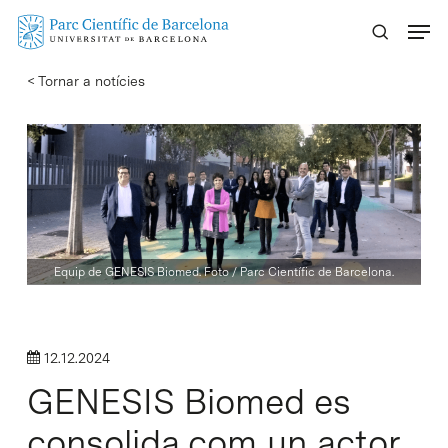
Skip
Menu
to
main
< Tornar a notícies
content
Equip de GENESIS Biomed. Foto / Parc Científic de Barcelona.
12.12.2024
GENESIS Biomed es
consolida com un actor