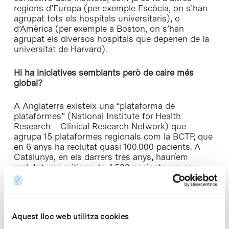
regions d’Europa (per exemple Escòcia, on s’han
agrupat tots els hospitals universitaris), o
d’Amèrica (per exemple a Boston, on s’han
agrupat els diversos hospitals que depenen de la
universitat de Harvard).
Hi ha iniciatives semblants però de caire més
global?
A Anglaterra existeix una “plataforma de
plataformes” (National Institute for Health
Research – Clinical Research Network) que
agrupa 15 plataformes regionals com la BCTP, que
en 6 anys ha reclutat quasi 100.000 pacients. A
Catalunya, en els darrers tres anys, hauríem
reclutat una mitjana de 4.500 pacients per any,
que és un bon nombre.
Actualment, quines institucions formen part de la
BCTP?
Aquest lloc web utilitza cookies