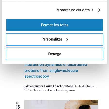
personalitzada sobre la base d'un perfil elaborat a
Marañón 6-8, Barcelona, Barcelona
partir dels seus hàbits de navegació (per exemple,
Mostrar-ne els detalls
pàgines visitades). Per a obtenir més informació sobre
DV
les cookies pot consultar la
Política de cookies
del
11
lloc web.
Permet-les totes
Personalitza
Denega
11 abril 2025 @ 12:00
-
13:30
Interaction dynamics of disordered
proteins from single-molecule
spectroscopy
Edifici Cluster I, Aula Fèlix Serratosa
C/ Baldiri Reixac
10-12, Barcelona, Barcelona, Espanya
DT
15