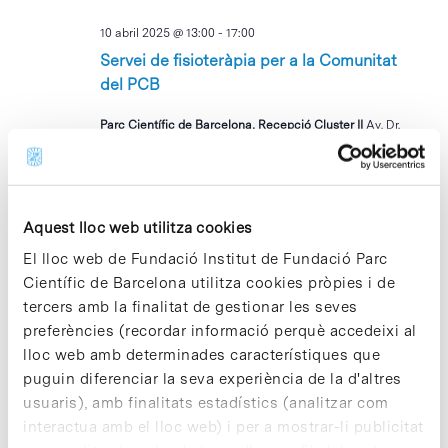
10 abril 2025 @ 13:00
-
17:00
Servei de fisioteràpia per a la Comunitat
del PCB
Parc Científic de Barcelona, Recepció Cluster II
Av. Dr.
Marañón 8, Barcelona, Barcelona, Espanya
DV
11
Aquest lloc web utilitza cookies
El lloc web de Fundació Institut de Fundació Parc
Científic de Barcelona utilitza cookies pròpies i de
tercers amb la finalitat de gestionar les seves
preferències (recordar informació perquè accedeixi al
lloc web amb determinades característiques que
11 abril 2025 @ 12:00
-
13:00
puguin diferenciar la seva experiència de la d'altres
PCBiologics and IMANT Open Lecture
usuaris), amb finalitats estadístics (analitzar com
interactua amb el lloc web) i per a mostrar-li publicitat
Edifici Cluster II, Sala Dolors Aleu
Avinguda Dr.