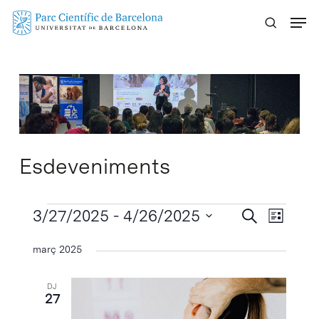
Skip
Menu
to
main
content
Esdeveniments
Esdeveniments
Navegaci
3/27/2025
 - 
4/26/2025
Navega
Cercar
Llista
visual
de
Selecciona
març 2025
visuali
i
una
Esdeve
cerca
data.
DJ
d'Esdeven
27