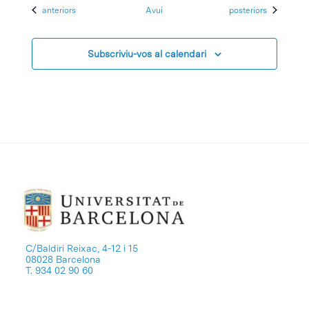
Esdeveniments
Esdeveniments
anteriors
Avui
posteriors
Subscriviu-vos al calendari
C/Baldiri Reixac, 4-12 i 15
08028 Barcelona
T. 934 02 90 60