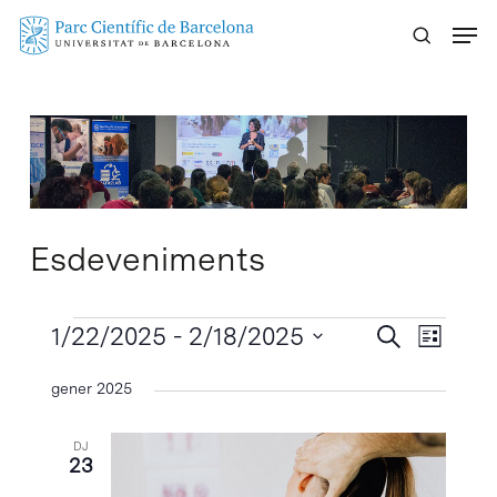
Skip
Menu
to
main
content
Esdeveniments
Esdeveniments
Navegaci
1/22/2025
 - 
2/18/2025
Navega
Cercar
Llista
visual
de
Selecciona
gener 2025
visuali
i
una
Esdeve
cerca
data.
DJ
d'Esdeven
23