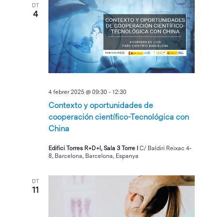
DT
4
4 febrer 2025 @ 09:30
-
12:30
Contexto y oportunidades de
cooperación científico-Tecnológica con
China
Edifici Torres R+D+I, Sala 3 Torre I
C/ Baldiri Reixac 4-
8, Barcelona, Barcelona, Espanya
DT
11