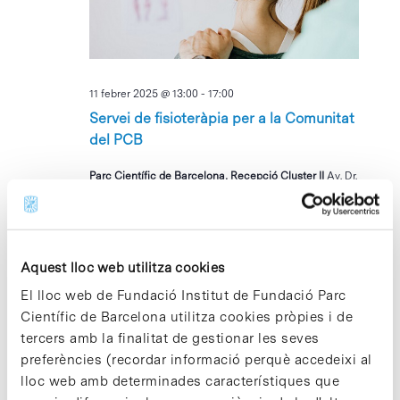
11 febrer 2025 @ 13:00
-
17:00
Servei de fisioteràpia per a la Comunitat
del PCB
Parc Científic de Barcelona, Recepció Cluster II
Av. Dr.
Marañón 8, Barcelona, Barcelona, Espanya
DC
12
Aquest lloc web utilitza cookies
El lloc web de Fundació Institut de Fundació Parc
Científic de Barcelona utilitza cookies pròpies i de
tercers amb la finalitat de gestionar les seves
preferències (recordar informació perquè accedeixi al
lloc web amb determinades característiques que
12 febrer 2025 @ 12:00
-
13:30