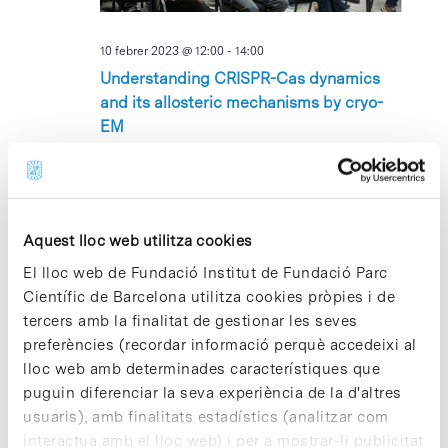
10 febrer 2023 @ 12:00
-
14:00
Understanding CRISPR-Cas dynamics
and its allosteric mechanisms by cryo-
EM
Edifici Cluster I, Aula Fèlix Serratosa
C/ Baldiri Reixac
10-12, Barcelona, Barcelona, Espanya
DL
Aquest lloc web utilitza cookies
13
El lloc web de Fundació Institut de Fundació Parc
Científic de Barcelona utilitza cookies pròpies i de
tercers amb la finalitat de gestionar les seves
preferències (recordar informació perquè accedeixi al
lloc web amb determinades característiques que
puguin diferenciar la seva experiència de la d'altres
usuaris), amb finalitats estadístics (analitzar com
13 febrer 2023 @ 09:00
-
16 febrer 2023 @ 18:00
interactua amb el lloc web) i per a mostrar-li publicitat
Barcelona Health Innovation Week