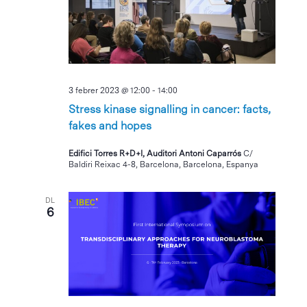
3 febrer 2023 @ 12:00
-
14:00
Stress kinase signalling in cancer: facts,
fakes and hopes
Edifici Torres R+D+I, Auditori Antoni Caparrós
C/
Baldiri Reixac 4-8, Barcelona, Barcelona, Espanya
DL
6