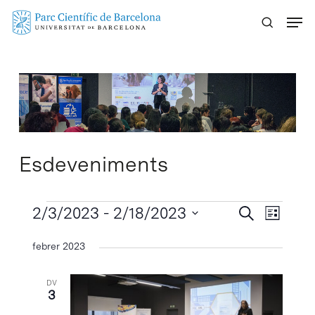
Skip
Menu
to
main
content
Esdeveniments
Esdeveniments
Navegaci
2/3/2023
 - 
2/18/2023
Navega
Cercar
Llista
visual
de
Selecciona
febrer 2023
visuali
i
una
Esdeve
cerca
data.
DV
d'Esdeven
3