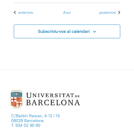
Esdeveniments
Esdeveniments
anteriors
Avui
posteriors
Subscriviu-vos al calendari
C/Baldiri Reixac, 4-12 i 15
08028 Barcelona
T. 934 02 90 60