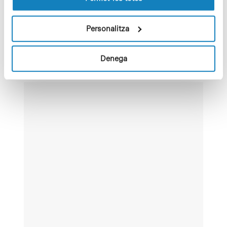
Lloc web:
https://www.irbbarcelo
na.org/es/events/regul
Personalitza
ation-regulator-
regulator-regulator-
sexual-conversion-
Denega
plasmodium-
falciparum-nodes