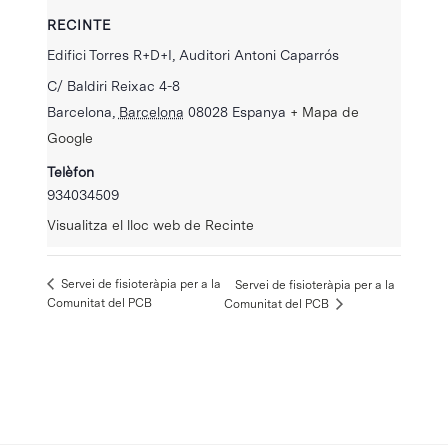
RECINTE
Edifici Torres R+D+I, Auditori Antoni Caparrós
C/ Baldiri Reixac 4-8
Barcelona
,
Barcelona
08028
Espanya
+ Mapa de
Google
Telèfon
934034509
Visualitza el lloc web de Recinte
Servei de fisioteràpia per a la
Servei de fisioteràpia per a la
Comunitat del PCB
Comunitat del PCB