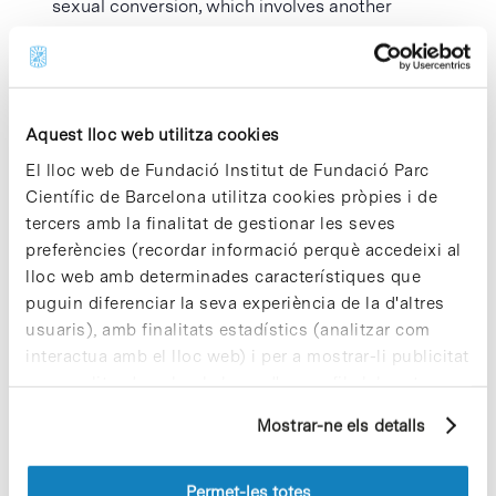
sexual conversion, which involves another
transcription factor, a chromatin modifier, a non-
coding antisense RNA, epigenetic changes in
heterochromatin at a specific locus, and
positive and negative feedback loops.
Aquest lloc web utilitza cookies
El lloc web de Fundació Institut de Fundació Parc
Científic de Barcelona utilitza cookies pròpies i de
Afegeix al calendari
tercers amb la finalitat de gestionar les seves
preferències (recordar informació perquè accedeixi al
lloc web amb determinades característiques que
puguin diferenciar la seva experiència de la d'altres
MOSTRA ELS
ORGANITZADOR
usuaris), amb finalitats estadístics (analitzar com
DETALLS
IRB Barcelona – Institut
interactua amb el lloc web) i per a mostrar-li publicitat
de Recerca Biomedica
personalitzada sobre la base d'un perfil elaborat a
Data:
Visualitza el lloc web
partir dels seus hàbits de navegació (per exemple,
12 febrer 2025
de Organitzador
Mostrar-ne els detalls
pàgines visitades). Per a obtenir més informació sobre
Hora:
les cookies pot consultar la
Política de cookies
del
12:00 - 13:30
lloc web.
Permet-les totes