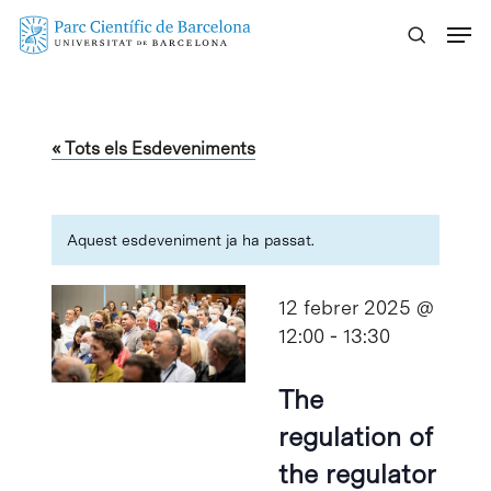
Skip
Menu
to
main
content
« Tots els Esdeveniments
Aquest esdeveniment ja ha passat.
12 febrer 2025 @
12:00
-
13:30
The
regulation of
the regulator