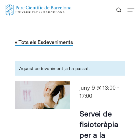
Skip
Menu
to
main
content
« Tots els Esdeveniments
Aquest esdeveniment ja ha passat.
juny 9 @ 13:00
-
17:00
Servei de
fisioteràpia
per a la