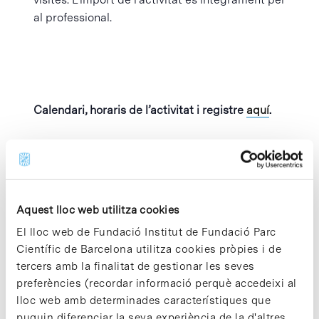
al professional.
Calendari, horaris de l’activitat i registre
aquí
.
Afegeix al calendari
Aquest lloc web utilitza cookies
El lloc web de Fundació Institut de Fundació Parc
MOSTRA ELS
ORGANITZADOR
Científic de Barcelona utilitza cookies pròpies i de
DETALLS
Parc Científic de
tercers amb la finalitat de gestionar les seves
Barcelona
preferències (recordar informació perquè accedeixi al
Data:
Visualitza el lloc web
juny 9
lloc web amb determinades característiques que
de Organitzador
puguin diferenciar la seva experiència de la d'altres