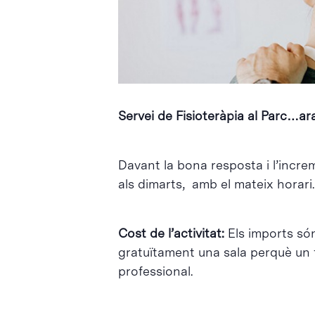
Intro per buscar o ESC per tancar
Servei de Fisioteràpia al Parc…ar
Davant la bona resposta i l’incre
als dimarts, amb el mateix horari.
Cost de l’activitat:
Els imports só
gratuïtament una sala perquè un fi
professional.