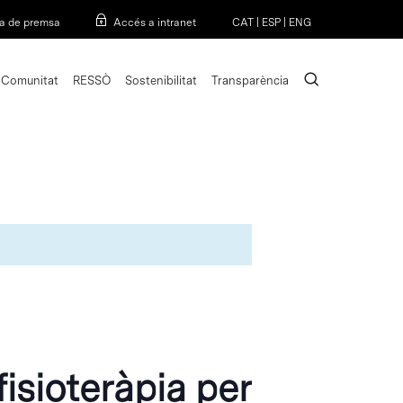
Menu
a de premsa
Accés a intranet
CAT
|
ESP
|
ENG
search
Comunitat
RESSÒ
Sostenibilitat
Transparència
fisioteràpia per