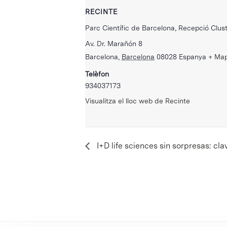
RECINTE
Parc Científic de Barcelona, Recepció Clust
Av. Dr. Marañón 8
Barcelona
,
Barcelona
08028
Espanya
+ Ma
Telèfon
934037173
Visualitza el lloc web de Recinte
I+D life sciences sin sorpresas: cl