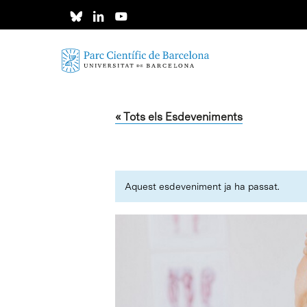
Skip
to
main
content
« Tots els Esdeveniments
Aquest esdeveniment ja ha passat.