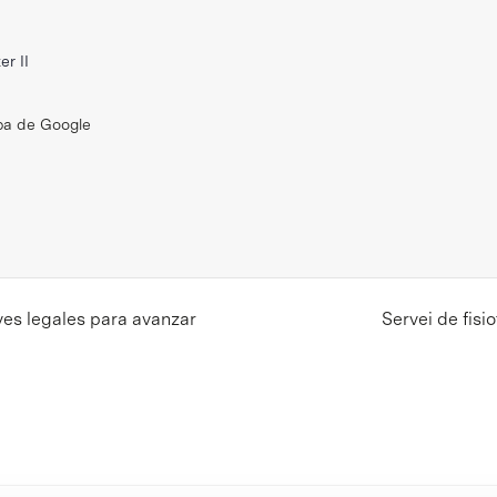
er II
pa de Google
aves legales para avanzar
Servei de fis