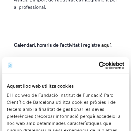
al professional.
Calendari, horaris de l’activitat i registre
aquí
.
Afegeix al calendari
Aquest lloc web utilitza cookies
El lloc web de Fundació Institut de Fundació Parc
MOSTRA ELS
ORGANITZADOR
Científic de Barcelona utilitza cookies pròpies i de
DETALLS
Parc Científic de
tercers amb la finalitat de gestionar les seves
Barcelona
preferències (recordar informació perquè accedeixi al
Data:
Visualitza el lloc web
maig 14
lloc web amb determinades característiques que
de Organitzador
puguin diferenciar la seva experiència de la d'altres