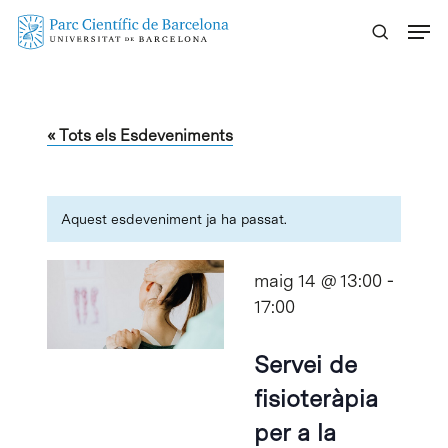
Skip
Menu
to
main
content
« Tots els Esdeveniments
Aquest esdeveniment ja ha passat.
maig 14 @ 13:00
-
17:00
Servei de
fisioteràpia
per a la