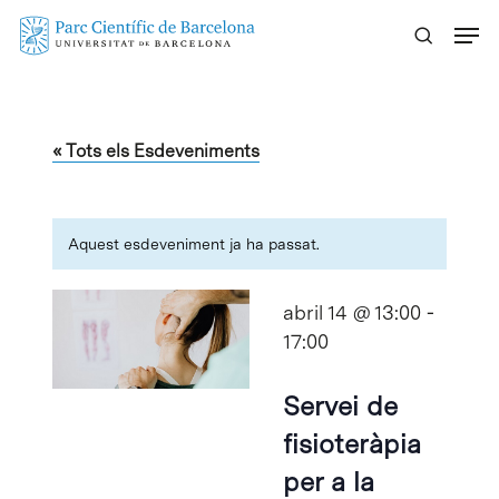
Skip
Menu
to
main
content
« Tots els Esdeveniments
Aquest esdeveniment ja ha passat.
abril 14 @ 13:00
-
17:00
Servei de
fisioteràpia
per a la