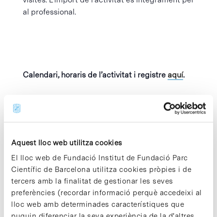
al professional.
Calendari, horaris de l’activitat i registre
aquí
.
Afegeix al calendari
Aquest lloc web utilitza cookies
El lloc web de Fundació Institut de Fundació Parc
MOSTRA ELS
ORGANITZADOR
Científic de Barcelona utilitza cookies pròpies i de
DETALLS
Parc Científic de
tercers amb la finalitat de gestionar les seves
Barcelona
preferències (recordar informació perquè accedeixi al
Data:
Visualitza el lloc web
abril 14
lloc web amb determinades característiques que
de Organitzador
puguin diferenciar la seva experiència de la d'altres