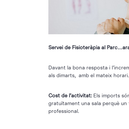
Intro per buscar o ESC per tancar
Servei de Fisioteràpia al Parc…ar
Davant la bona resposta i l’incre
als dimarts, amb el mateix horari.
Cost de l’activitat:
Els imports só
gratuïtament una sala perquè un fi
professional.