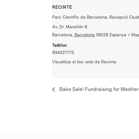
RECINTE
Parc Científic de Barcelona, Recepció Clust
Av. Dr. Marañón 8
Barcelona
,
Barcelona
08028
Espanya
+ Ma
Telèfon
934037173
Visualitza el lloc web de Recinte
Bake Sale! Fundraising for Medite