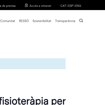
Menu
a de premsa
Accés a intranet
CAT
|
ESP
|
ENG
search
Comunitat
RESSÒ
Sostenibilitat
Transparència
fisioteràpia per