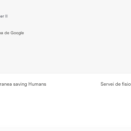
er II
pa de Google
rranea saving Humans
Servei de fis