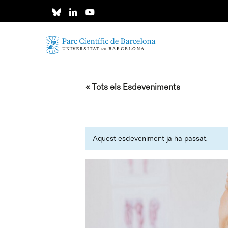
Skip
to
main
content
« Tots els Esdeveniments
Aquest esdeveniment ja ha passat.