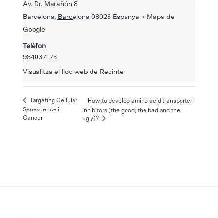
Av. Dr. Marañón 8
Barcelona
,
Barcelona
08028
Espanya
+ Mapa de
Google
Telèfon
934037173
Visualitza el lloc web de Recinte
Targeting Cellular
How to develop amino acid transporter
Senescence in
inhibitors (the good, the bad and the
Cancer
ugly)?