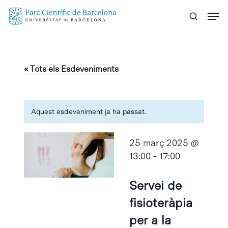
Skip
Menu
to
main
content
« Tots els Esdeveniments
Aquest esdeveniment ja ha passat.
25 març 2025 @
13:00
-
17:00
Servei de
fisioteràpia
per a la