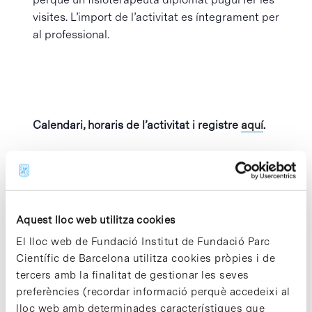
visites. L’import de l’activitat es íntegrament per
al professional.
Calendari, horaris de l’activitat i registre
aquí
.
Afegeix al calendari
Aquest lloc web utilitza cookies
El lloc web de Fundació Institut de Fundació Parc
MOSTRA ELS
ORGANITZADOR
Científic de Barcelona utilitza cookies pròpies i de
DETALLS
Parc Científic de
tercers amb la finalitat de gestionar les seves
Barcelona
preferències (recordar informació perquè accedeixi al
Data:
Visualitza el lloc web
lloc web amb determinades característiques que
25 març 2025