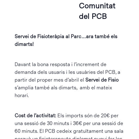
Comunitat
del PCB
Servei de Fisioteràpia al Parc…ara també els
dimarts!
Davant la bona resposta i l’increment de
demanda dels usuaris i les usuàries del PCB, a
partir del proper mes d’abril el
Servei de Fisio
s’amplia també als dimarts, amb el mateix
horari.
Cost de l’activitat:
Els imports són de 20€ per
una sessió de 30 minuts i 36€ per una sessió de
60 minuts. El PCB cedeix gratuïtament una sala
perquè un fisioterapeuta diplomat pugui fer les