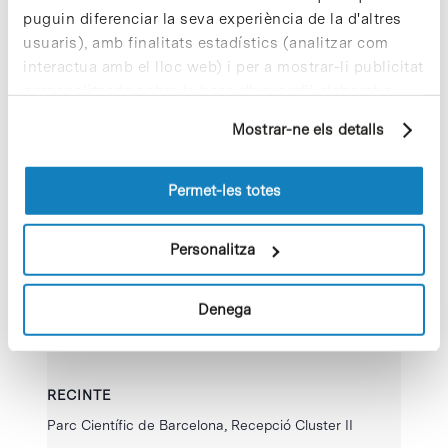
de Organitzador
puguin diferenciar la seva experiència de la d'altres
Hora:
usuaris), amb finalitats estadístics (analitzar com
13:00 - 17:00
interactua amb el lloc web) i per a mostrar-li publicitat
personalitzada sobre la base d'un perfil elaborat a
partir dels seus hàbits de navegació (per exemple,
Mostrar-ne els detalls
pàgines visitades). Per a obtenir més informació sobre
les cookies pot consultar la
Política de cookies
del
lloc web.
Permet-les totes
Personalitza
Denega
RECINTE
Parc Científic de Barcelona, Recepció Cluster II