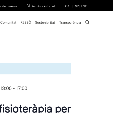
Menu
a de premsa
Accés a intranet
CAT
|
ESP
|
ENG
search
Comunitat
RESSÒ
Sostenibilitat
Transparència
13:00
-
17:00
fisioteràpia per