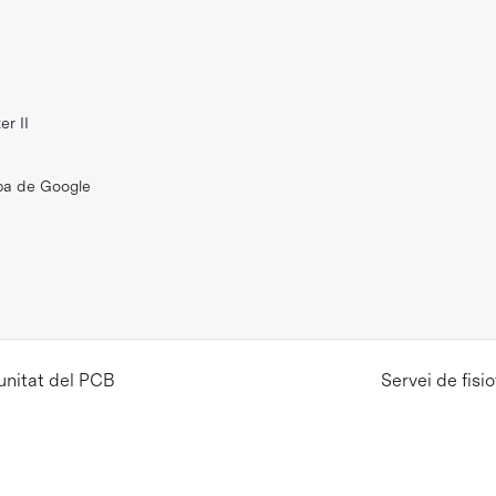
er II
pa de Google
unitat del PCB
Servei de fis