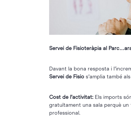
Intro per buscar o ESC per tancar
Servei de Fisioteràpia al Parc…ar
Davant la bona resposta i l’increm
Servei de Fisio
s’amplia també als
Cost de l’activitat:
Els imports só
gratuïtament una sala perquè un fi
professional.