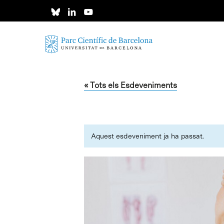
Skip
to
main
content
« Tots els Esdeveniments
Aquest esdeveniment ja ha passat.