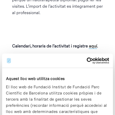
visites. L’import de l’activitat es íntegrament per
al professional.
Calendari, horaris de l’activitat i registre
aquí
.
Afegeix al calendari
Aquest lloc web utilitza cookies
El lloc web de Fundació Institut de Fundació Parc
Científic de Barcelona utilitza cookies pròpies i de
MOSTRA ELS
ORGANITZADOR
tercers amb la finalitat de gestionar les seves
DETALLS
Parc Científic de
Barcelona
preferències (recordar informació perquè accedeixi al
Data:
lloc web amb determinades característiques que
Visualitza el lloc web
29 octubre 2024