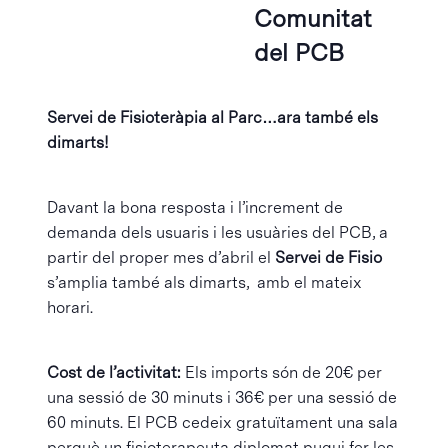
Comunitat
del PCB
Servei de Fisioteràpia al Parc…ara també els
dimarts!
Davant la bona resposta i l’increment de
demanda dels usuaris i les usuàries del PCB, a
partir del proper mes d’abril el
Servei de Fisio
s’amplia també als dimarts, amb el mateix
horari.
Cost de l’activitat:
Els imports són de 20€ per
una sessió de 30 minuts i 36€ per una sessió de
60 minuts. El PCB cedeix gratuïtament una sala
perquè un fisioterapeuta diplomat pugui fer les