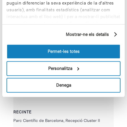
de Organitzador
puguin diferenciar la seva experiència de la d'altres
Hora:
usuaris), amb finalitats estadístics (analitzar com
13:00 - 17:00
interactua amb el lloc web) i per a mostrar-li publicitat
personalitzada sobre la base d'un perfil elaborat a
partir dels seus hàbits de navegació (per exemple,
Mostrar-ne els detalls
pàgines visitades). Per a obtenir més informació sobre
les cookies pot consultar la
Política de cookies
del
lloc web.
Permet-les totes
Personalitza
Denega
RECINTE
Parc Científic de Barcelona, Recepció Cluster II