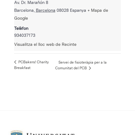
Av. Dr. Marañón 8
Barcelona
,
Barcelona
08028
Espanya
+ Mapa de
Google
Telèfon
934037173
Visualitza el lloc web de Recinte
PCBakers! Charity
Servei de fisioteràpia per a la
Breakfast
Comunitat del PCB