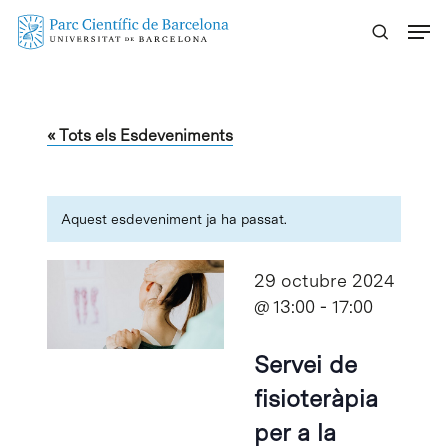
Skip
Menu
to
main
content
« Tots els Esdeveniments
Aquest esdeveniment ja ha passat.
29 octubre 2024
@ 13:00
-
17:00
Servei de
fisioteràpia
per a la