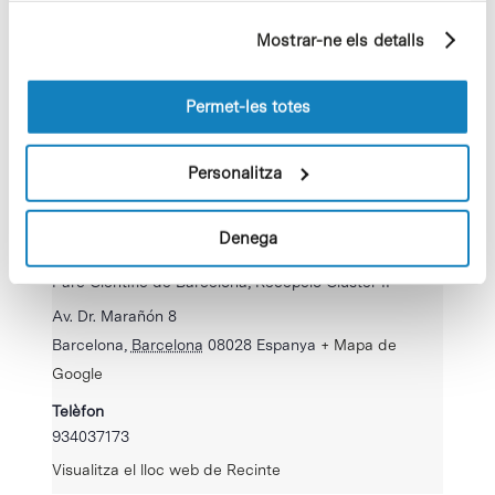
partir dels seus hàbits de navegació (per exemple,
Mostrar-ne els detalls
pàgines visitades). Per a obtenir més informació sobre
les cookies pot consultar la
Política de cookies
del
lloc web.
Permet-les totes
Personalitza
Denega
RECINTE
Parc Científic de Barcelona, Recepció Cluster II
Av. Dr. Marañón 8
Barcelona
,
Barcelona
08028
Espanya
+ Mapa de
Google
Telèfon
934037173
Visualitza el lloc web de Recinte