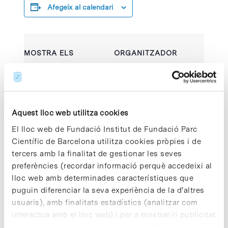
Afegeix al calendari
MOSTRA ELS
ORGANITZADOR
DETALLS
Parc Científic de
Barcelona
Data:
Visualitza el lloc web
21 abril 2022
de Organitzador
Hora:
Aquest lloc web utilitza cookies
13:00 - 17:00
El lloc web de Fundació Institut de Fundació Parc
Científic de Barcelona utilitza cookies pròpies i de
Lloc web:
https://calendly.com/fis
tercers amb la finalitat de gestionar les seves
iosesion/30min-60min?
preferències (recordar informació perquè accedeixi al
month=2022-03
lloc web amb determinades característiques que
puguin diferenciar la seva experiència de la d'altres
usuaris), amb finalitats estadístics (analitzar com
interactua amb el lloc web) i per a mostrar-li publicitat
personalitzada sobre la base d'un perfil elaborat a