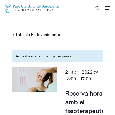
Skip
Menu
to
main
content
« Tots els Esdeveniments
Aquest esdeveniment ja ha passat.
21 abril 2022 @
13:00
-
17:00
Reserva hora
amb el
fisioterapeuta