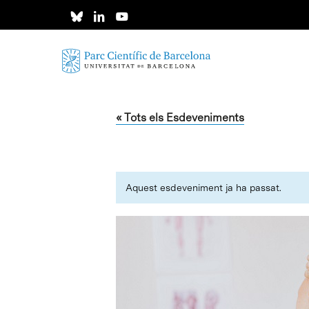
Skip
to
main
content
« Tots els Esdeveniments
Aquest esdeveniment ja ha passat.