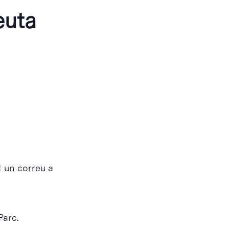
euta
t un correu a
Parc.