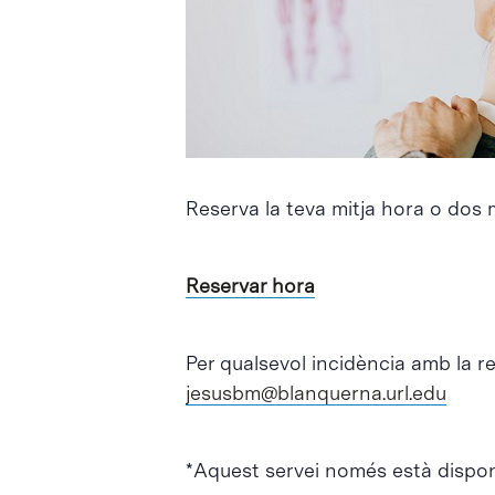
Intro per buscar o ESC per tancar
Reserva la teva mitja hora o dos 
Reservar hora
Per qualsevol incidència amb la r
jesusbm@blanquerna.url.edu
*Aquest servei només està disponi