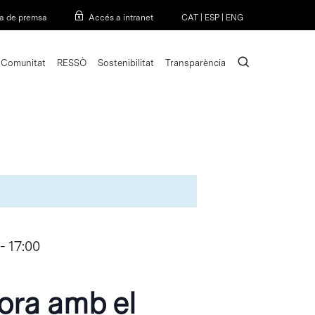
Menu
a de premsa
Accés a intranet
CAT
|
ESP
|
ENG
search
Comunitat
RESSÒ
Sostenibilitat
Transparència
-
17:00
ora amb el