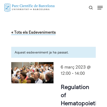
Skip
Menu
to
main
content
« Tots els Esdeveniments
Aquest esdeveniment ja ha passat.
6 març 2023 @
12:00
-
14:00
Regulation
of
Hematopoietic