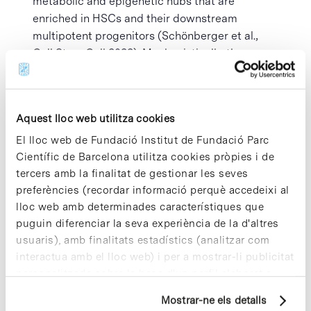
metabolic and epigenetic hubs that are
enriched in HSCs and their downstream
multipotent progenitors (Schönberger et al.,
Cell Stem Cell 2022). Mechanistically, they
uncover a non-classical retinoic acid signaling
axis that regulates HSC identity. Their findings
emphasize how a single metabolite controls
Aquest lloc web utilitza cookies
stem cell fate by instructing epigenetic and
transcriptional attributes.
El lloc web de Fundació Institut de Fundació Parc
Científic de Barcelona utilitza cookies pròpies i de
tercers amb la finalitat de gestionar les seves
preferències (recordar informació perquè accedeixi al
Afegeix al calendari
lloc web amb determinades característiques que
puguin diferenciar la seva experiència de la d'altres
usuaris), amb finalitats estadístics (analitzar com
interactua amb el lloc web) i per a mostrar-li publicitat
MOSTRA ELS
ORGANITZADOR
personalitzada sobre la base d'un perfil elaborat a
DETALLS
IRB Barcelona – Institut
partir dels seus hàbits de navegació (per exemple,
de Recerca Biomedica
Mostrar-ne els detalls
pàgines visitades). Per a obtenir més informació sobre
Data: