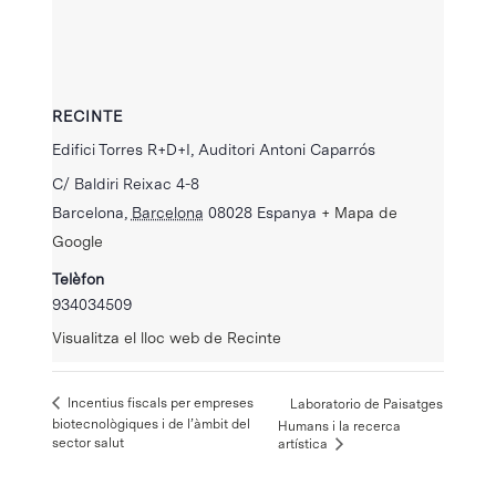
RECINTE
Edifici Torres R+D+I, Auditori Antoni Caparrós
C/ Baldiri Reixac 4-8
Barcelona
,
Barcelona
08028
Espanya
+ Mapa de
Google
Telèfon
934034509
Visualitza el lloc web de Recinte
Incentius fiscals per empreses
Laboratorio de Paisatges
biotecnològiques i de l’àmbit del
Humans i la recerca
sector salut
artística