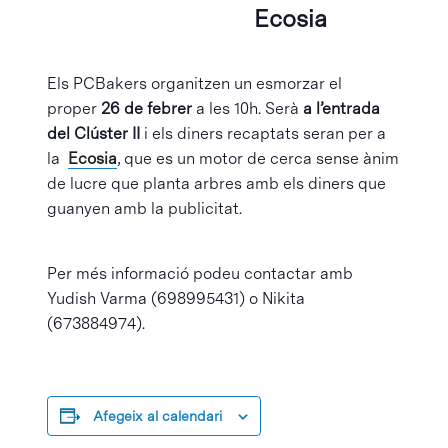
Ecosia
Els PCBakers organitzen un esmorzar el
proper
26 de febrer
a les 10h. Serà
a l’entrada
del Clúster II
i els diners recaptats seran per a
la
Ecosia
, que es un motor de cerca sense ànim
de lucre que planta arbres amb els diners que
guanyen amb la publicitat.
Per més informació podeu contactar amb
Yudish Varma (698995431) o Nikita
(673884974).
Afegeix al calendari