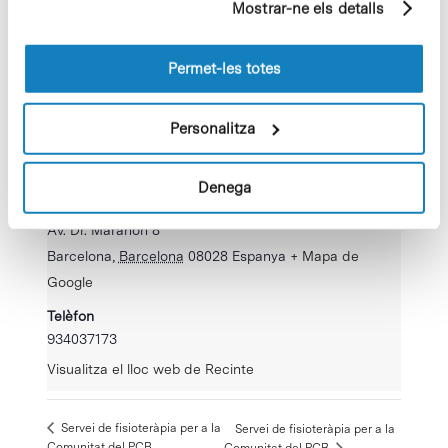
Mostrar-ne els detalls
pàgines visitades). Per a obtenir més informació sobre
les cookies pot consultar la
Política de cookies
del
lloc web.
Permet-les totes
Personalitza
RECINTE
Denega
Parc Científic de Barcelona, Recepció Cluster II
Av. Dr. Marañón 8
Barcelona
,
Barcelona
08028
Espanya
+ Mapa de
Google
Telèfon
934037173
Visualitza el lloc web de Recinte
Servei de fisioteràpia per a la
Servei de fisioteràpia per a la
Comunitat del PCB
Comunitat del PCB