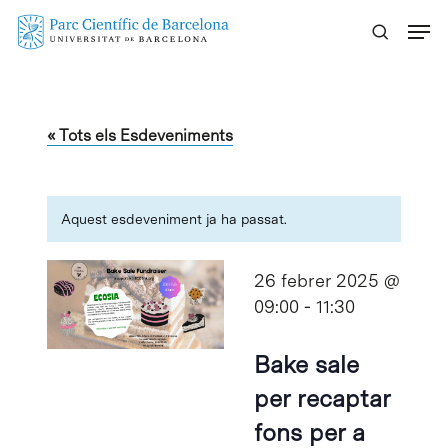
Skip
Menu
to
main
content
« Tots els Esdeveniments
Aquest esdeveniment ja ha passat.
26 febrer 2025 @
09:00
-
11:30
Bake sale
per recaptar
fons per a