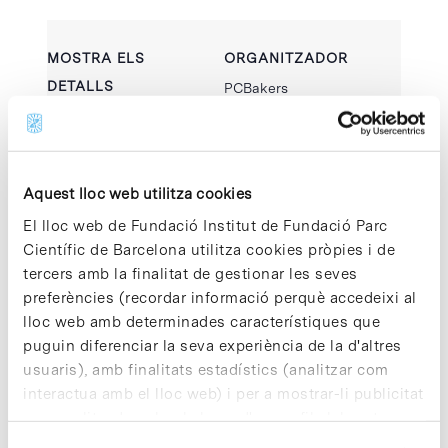
MOSTRA ELS
ORGANITZADOR
DETALLS
PCBakers
Visualitza el lloc web
Data:
de Organitzador
26 febrer 2025
Hora:
Aquest lloc web utilitza cookies
09:00 - 11:30
El lloc web de Fundació Institut de Fundació Parc
Categoria
Científic de Barcelona utilitza cookies pròpies i de
d'Esdeveniment:
tercers amb la finalitat de gestionar les seves
Esdeveniment PCB
preferències (recordar informació perquè accedeixi al
lloc web amb determinades característiques que
puguin diferenciar la seva experiència de la d'altres
usuaris), amb finalitats estadístics (analitzar com
interactua amb el lloc web) i per a mostrar-li publicitat
personalitzada sobre la base d'un perfil elaborat a
partir dels seus hàbits de navegació (per exemple,