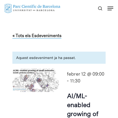
Skip
Menu
to
main
content
« Tots els Esdeveniments
Aquest esdeveniment ja ha passat.
febrer 12 @ 09:00
-
11:30
AI/ML-
enabled
growing of