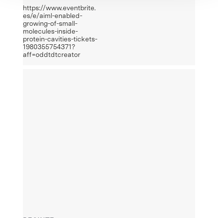
https://www.eventbrite.
es/e/aiml-enabled-
growing-of-small-
molecules-inside-
protein-cavities-tickets-
1980355754371?
aff=oddtdtcreator