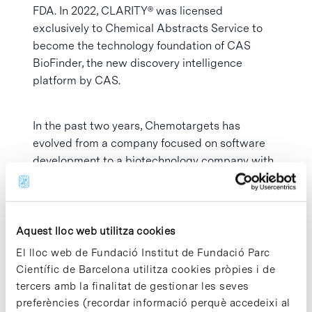
FDA. In 2022, CLARITY® was licensed
exclusively to Chemical Abstracts Service to
become the technology foundation of CAS
BioFinder, the new discovery intelligence
platform by CAS.
In the past two years, Chemotargets has
evolved from a company focused on software
development to a biotechnology company with
its own drug discovery projects, especially in
the field of oncology and rare diseases. In
addition, it maintains a network of international
collaborations with academic institutions,
Aquest lloc web utilitza cookies
pharmaceutical companies and regulatory
El lloc web de Fundació Institut de Fundació Parc
bodies, consolidating its position as a global
Científic de Barcelona utilitza cookies pròpies i de
reference in the application of artificial
tercers amb la finalitat de gestionar les seves
intelligence to the development of new medical
preferències (recordar informació perquè accedeixi al