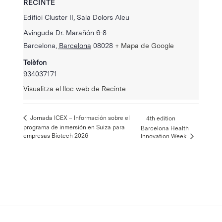
RECINTE
Edifici Cluster II, Sala Dolors Aleu
Avinguda Dr. Marañón 6-8
Barcelona
,
Barcelona
08028
+ Mapa de Google
Telèfon
934037171
Visualitza el lloc web de Recinte
Jornada ICEX – Información sobre el
4th edition
programa de inmersión en Suiza para
Barcelona Health
empresas Biotech 2026
Innovation Week