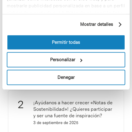
mostrarle publicidad personalizada en base a un perfil
Noticias más vistas
elaborado a partir de sus hábitos de navegación (por
ejemplo, páginas visitadas). Para obtener más
Mostrar detalles
información sobre las cookies puede consultar
la Política de cookies del sitio web.
Permitir todas
Los proyectos colectivos son
Personalizar
enriquecedores. ¡Participa y haz
crecer la Sostenibilidad en el PCB!
9 de septiembre de 2025
Denegar
¡Ayúdanos a hacer crecer «Notas de
Sostenibilidad»! ¿Quieres participar
y ser una fuente de inspiración?
3 de septiembre de 2025