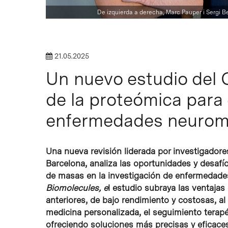
De izquierda a derecha, Marc Pauper i Sergi B
Intro para buscar o ESC per cerrar
21.05.2025
Un nuevo estudio del 
de la proteómica para 
enfermedades neurom
Una nueva revisión liderada por investigadore
Barcelona, analiza las oportunidades y desaf
de masas en la investigación de enfermedades
Biomolecules, e
l estudio subraya las ventajas
anteriores, de bajo rendimiento y costosas, a
medicina personalizada, el seguimiento terapé
ofreciendo soluciones más precisas y eficaces