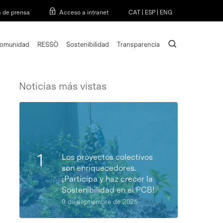
Menu
a de prensa
Acceso a intranet
CAT
|
ESP
|
ENG
search
omunidad
RESSÒ
Sostenibilidad
Transparencia
Noticias más vistas
Los proyectos colectivos
son enriquecedores.
¡Participa y haz crecer la
Sostenibilidad en el PCB!
9 de septiembre de 2025