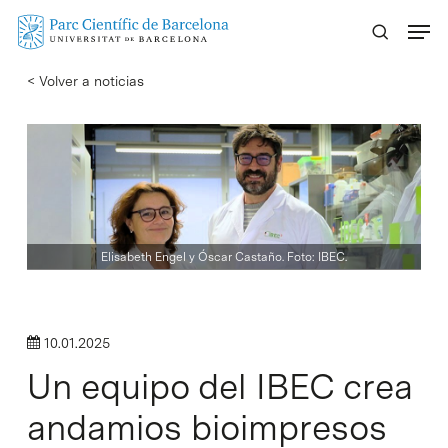
Skip
Menu
to
main
< Volver a noticias
content
Elisabeth Engel y Óscar Castaño. Foto: IBEC.
10.01.2025
Un equipo del IBEC crea
andamios bioimpresos