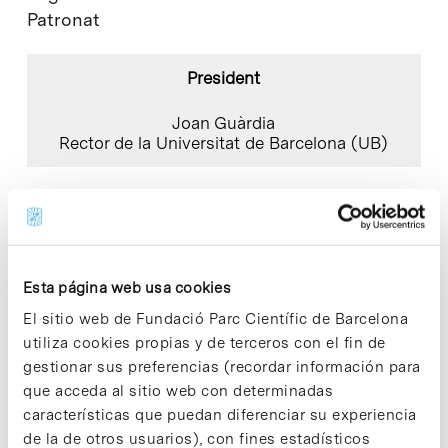
Patronat
President
Joan Guàrdia
Rector de la Universitat de Barcelona (UB)
Vicepresident primer
Joan Corominas
President del Consell Social de la UB
Esta página web usa cookies
El sitio web de Fundació Parc Científic de Barcelona
utiliza cookies propias y de terceros con el fin de
Secretària
gestionar sus preferencias (recordar información para
que acceda al sitio web con determinadas
Marina Solé
Secretària General de la UB
características que puedan diferenciar su experiencia
de la de otros usuarios), con fines estadísticos