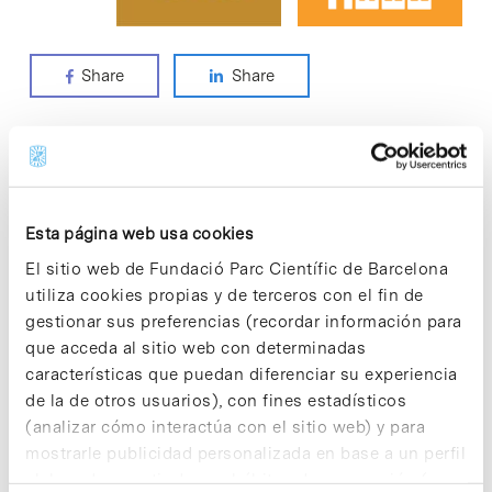
Share
Share
Categorías ODS
Esta página web usa cookies
> ACCIÓN POR EL CLIMA
El sitio web de Fundació Parc Científic de Barcelona
> ALIANZAS PARA LOGRAR LOS OBJETIVOS
utiliza cookies propias y de terceros con el fin de
> EDUCACIÓN DE CALIDAD
gestionar sus preferencias (recordar información para
> INDUSTRIA, INNOVACIÓN E INFRAESTRUCTURAS
que acceda al sitio web con determinadas
> PRODUCCIÓN Y CONSUMO RESPONSABLES
características que puedan diferenciar su experiencia
> SALUD Y BIENESTAR
de la de otros usuarios), con fines estadísticos
> TRABAJO DECENTE Y CRECIMIENTO ECONÓMICO
(analizar cómo interactúa con el sitio web) y para
mostrarle publicidad personalizada en base a un perfil
elaborado a partir de sus hábitos de navegación (por
Notas más vistas