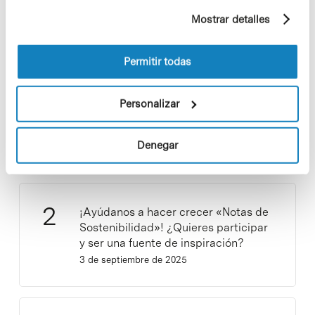
ejemplo, páginas visitadas). Para obtener más
Mostrar detalles
información sobre las cookies puede consultar
la Política de cookies del sitio web.
Permitir todas
Los proyectos colectivos son
Personalizar
enriquecedores. ¡Participa y haz
crecer la Sostenibilidad en el PCB!
Denegar
9 de septiembre de 2025
¡Ayúdanos a hacer crecer «Notas de
Sostenibilidad»! ¿Quieres participar
y ser una fuente de inspiración?
3 de septiembre de 2025