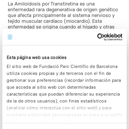
La Amiloidosis por Transtiretina es una
enfermedad rara degenerativa de origen genético
que afecta principalmente al sistema nervioso y
tejido muscular cardíaco (miocardio). Esta
enfermedad se origina cuando el hígado y otras
zonas del organismo producen la proteína
transtiretina (TTR) mutada, perdiendo así su
estructura funcional. Esto provoca la acumulación
de agregados tóxicos en forma de fibras
amiloideas que, dependiendo del tipo mutación,
Esta página web usa cookies
se depositan en diferentes órganos como el
El sitio web de Fundació Parc Científic de Barcelona
cerebro, los riñones, nervios periféricos, ojos o
miocardio, causando su mal funcionamiento y
utiliza cookies propias y de terceros con el fin de
provocando las diversas formas de la patología.
gestionar sus preferencias (recordar información para
que acceda al sitio web con determinadas
El agente terapéutico descubierto por SOM a
características que puedan diferenciar su experiencia
través de su plataforma in silico ha sido validado
de la de otros usuarios), con fines estadísticos
clínicamente en un estudio de Fase 2a prueba de
(analizar cómo interactúa con el sitio web) y para
concepto en humanos, llevado a cabo en el
Hospital Vall d’Hebron de Barcelona. SOM0226 ha
mostrarle publicidad personalizada en base a un perfil
obtenido la designación de fármaco huérfano por
elaborado a partir de sus hábitos de navegación (por
la FDA para todos los tipos de ATTR.
ejemplo, páginas visitadas). Para obtener más