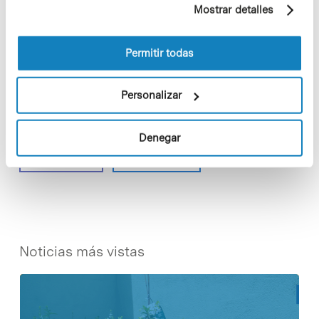
Mostrar detalles
información sobre las cookies puede consultar
la Política de cookies del sitio web.
•
Noticia relacionada [+]
Permitir todas
Personalizar
Denegar
Share
Share
Noticias más vistas