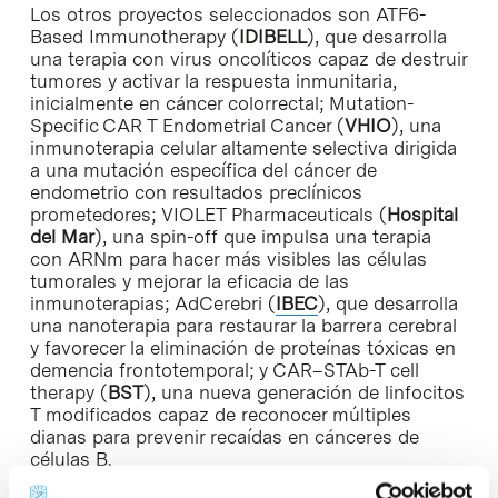
Los otros proyectos seleccionados son ATF6-
Based Immunotherapy (
IDIBELL
), que desarrolla
una terapia con virus oncolíticos capaz de destruir
tumores y activar la respuesta inmunitaria,
inicialmente en cáncer colorrectal; Mutation-
Specific CAR T Endometrial Cancer (
VHIO
), una
inmunoterapia celular altamente selectiva dirigida
a una mutación específica del cáncer de
endometrio con resultados preclínicos
prometedores; VIOLET Pharmaceuticals (
Hospital
del Mar
), una spin-off que impulsa una terapia
con ARNm para hacer más visibles las células
tumorales y mejorar la eficacia de las
inmunoterapias; AdCerebri (
IBEC
), que desarrolla
una nanoterapia para restaurar la barrera cerebral
y favorecer la eliminación de proteínas tóxicas en
demencia frontotemporal; y CAR–STAb-T cell
therapy (
BST
), una nueva generación de linfocitos
T modificados capaz de reconocer múltiples
dianas para prevenir recaídas en cánceres de
células B.