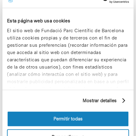
Un programa de tres años para acelerar la
traslación
Esta página web usa cookies
ATMP Catalyst es un programa de tres años
estructurado en tres fases progresivas, adaptadas
El sitio web de Fundació Parc Científic de Barcelona
al grado de madurez de cada innovación. Cada
utiliza cookies propias y de terceros con el fin de
año, seis nuevos proyectos y/o empresas se
gestionar sus preferencias (recordar información para
incorporan a la Fase 1, con la posibilidad de
que acceda al sitio web con determinadas
avanzar progresivamente hasta completar el ciclo
características que puedan diferenciar su experiencia
de tres años.
de la de otros usuarios), con fines estadísticos
(analizar cómo interactúa con el sitio web) y para
La Fase 1, de seis meses y dirigida a proyectos en
TRL 2-3, se centra en la formulación del concepto
mostrarle publicidad personalizada en base a un perfil
tecnológico, el desarrollo de prototipos iniciales y
elaborado a partir de sus hábitos de navegación (por
las primeras pruebas preclínicas. La Fase 2, de un
ejemplo, páginas visitadas). Para obtener más
año y para proyectos en TRL 3-4, aborda la
Mostrar detalles
información sobre las cookies puede consultar
validación experimental, las pruebas de seguridad
la Política de cookies del sitio web.
y mecanismo de acción, y la preparación de
documentación regulatoria. Finalmente, la Fase 3,
Permitir todas
también de un año y orientada a TRL 4-5, incluye
la validación en laboratorios, la interacción con
autoridades reguladoras, la estrategia de