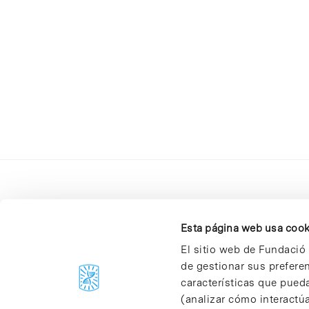
Esta página web usa cook
El sitio web de Fundació 
de gestionar sus prefere
C/Baldiri Reixac, 4-12 i 15
características que pueda
08028 Barcelona
(analizar cómo interactúa
T. 934 02 90 60