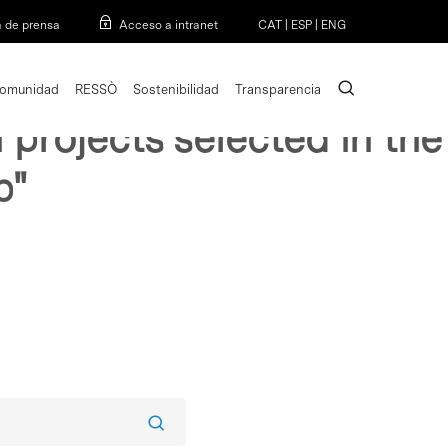
Menu
a de prensa
Acceso a intranet
CAT
|
ESP
|
ENG
search
omunidad
RESSÒ
Sostenibilidad
Transparencia
 projects selected in the
p"