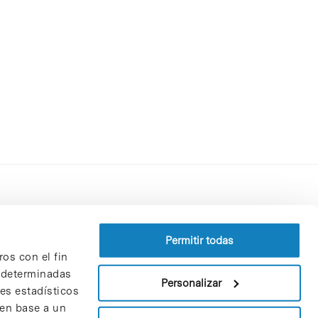
Perfil del contratante
Política de privacidad
Permitir todas
ros con el fin
Aviso Legal
n determinadas
Política de cookies
Personalizar
nes estadísticos
Patrones y patrocinadores
 en base a un
Bolsa de trabajo