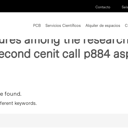
Contacto
Sal
PCB
Servicios Científicos
Alquiler de espacios
C
gures among the research
econd cenit call p884 as
re found.
fferent keywords.