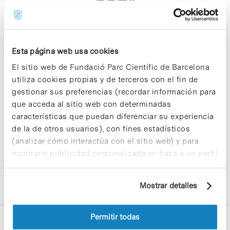
asp"
Esta página web usa cookies
El sitio web de Fundació Parc Científic de Barcelona
utiliza cookies propias y de terceros con el fin de
Sorry, no results were found.
gestionar sus preferencias (recordar información para
Please try again with different keywords.
que acceda al sitio web con determinadas
características que puedan diferenciar su experiencia
de la de otros usuarios), con fines estadísticos
(analizar cómo interactúa con el sitio web) y para
mostrarle publicidad personalizada en base a un perfil
elaborado a partir de sus hábitos de navegación (por
ejemplo, páginas visitadas). Para obtener más
Mostrar detalles
información sobre las cookies puede consultar
la Política de cookies del sitio web.
Permitir todas