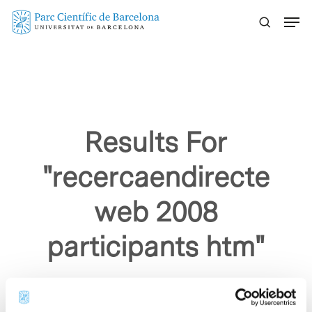
Skip
Menu
to
main
content
Results For
"recercaendirecte
web 2008
participants htm"