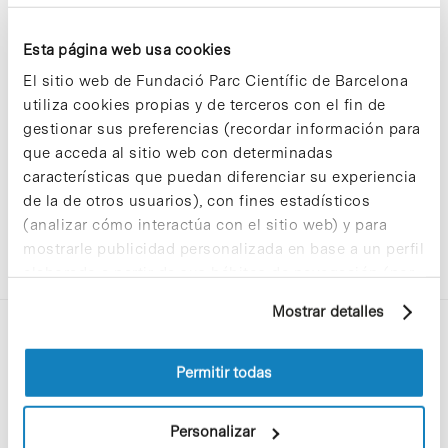
Esta página web usa cookies
Sorry, no results were found.
El sitio web de Fundació Parc Científic de Barcelona
Please try again with different keywords.
utiliza cookies propias y de terceros con el fin de
gestionar sus preferencias (recordar información para
que acceda al sitio web con determinadas
características que puedan diferenciar su experiencia
de la de otros usuarios), con fines estadísticos
(analizar cómo interactúa con el sitio web) y para
mostrarle publicidad personalizada en base a un perfil
elaborado a partir de sus hábitos de navegación (por
ejemplo, páginas visitadas). Para obtener más
Mostrar detalles
información sobre las cookies puede consultar
la Política de cookies del sitio web.
Permitir todas
Personalizar