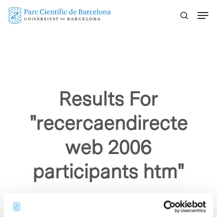
Skip
Menu
to
main
content
Results For
"recercaendirecte
web 2006
participants htm"