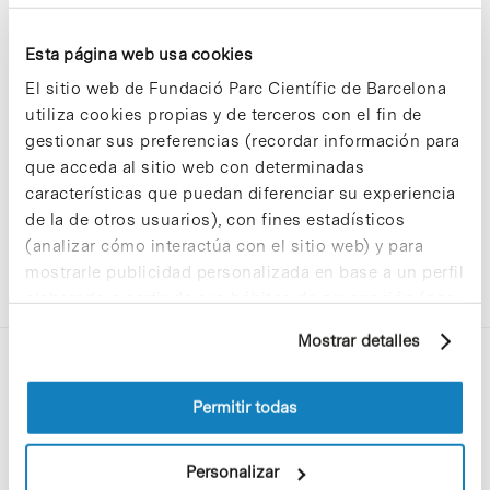
Esta página web usa cookies
Sorry, no results were found.
El sitio web de Fundació Parc Científic de Barcelona
Please try again with different keywords.
utiliza cookies propias y de terceros con el fin de
gestionar sus preferencias (recordar información para
que acceda al sitio web con determinadas
características que puedan diferenciar su experiencia
de la de otros usuarios), con fines estadísticos
(analizar cómo interactúa con el sitio web) y para
mostrarle publicidad personalizada en base a un perfil
elaborado a partir de sus hábitos de navegación (por
ejemplo, páginas visitadas). Para obtener más
Mostrar detalles
información sobre las cookies puede consultar
la Política de cookies del sitio web.
Permitir todas
Personalizar