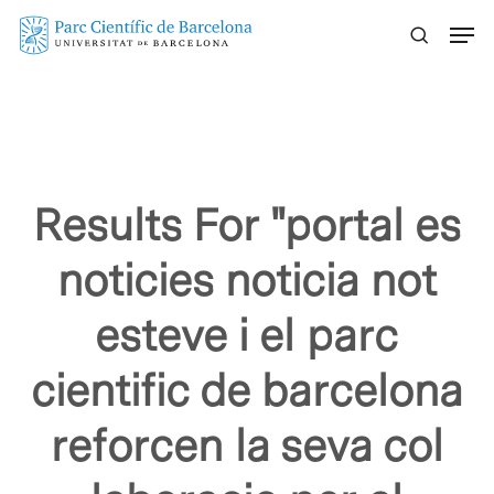
Skip
Menu
to
main
content
Results For
"portal es
noticies noticia not
esteve i el parc
cientific de barcelona
reforcen la seva col