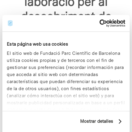
laboracio per al
descobriment de
nous analgesics"
Esta página web usa cookies
El sitio web de Fundació Parc Científic de Barcelona
utiliza cookies propias y de terceros con el fin de
gestionar sus preferencias (recordar información para
que acceda al sitio web con determinadas
Sorry, no results were found.
características que puedan diferenciar su experiencia
Please try again with different keywords.
de la de otros usuarios), con fines estadísticos
(analizar cómo interactúa con el sitio web) y para
mostrarle publicidad personalizada en base a un perfil
elaborado a partir de sus hábitos de navegación (por
ejemplo, páginas visitadas). Para obtener más
Mostrar detalles
información sobre las cookies puede consultar
la Política de cookies del sitio web.