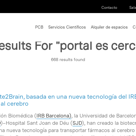
Contacto
Sal
PCB
Servicios Científicos
Alquiler de espacios
C
esults For
"portal es cerc
668 results found
e2Brain, basada en una nueva tecnología del IR
 al cerebro
ción Biomédica (
IRB Barcelona)
, la Universidad de Barcelo
D
)–Hospital Sant Joan de Déu (
SJD
), han creado la biote
na nueva tecnología para transportar fármacos al cerebro 