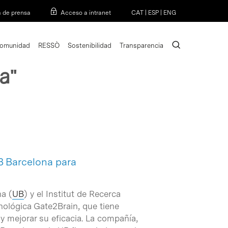
Menu
a de prensa
Acceso a intranet
CAT
|
ESP
|
ENG
search
omunidad
RESSÒ
Sostenibilidad
Transparencia
a"
B Barcelona para
na (
UB
) y el Institut de Recerca
cnológica Gate2Brain, que tiene
y mejorar su eficacia. La compañía,