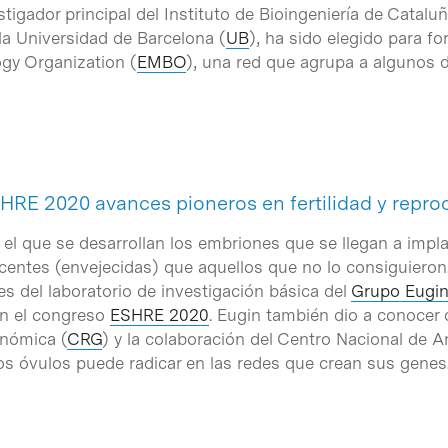
igador principal del Instituto de Bioingeniería de Cataluñ
la Universidad de Barcelona (
UB
), ha sido elegido para fo
gy Organization (
EMBO
), una red que agrupa a algunos d
HRE 2020 avances pioneros en fertilidad y rep
n el que se desarrollan los embriones que se llegan a impl
entes (envejecidas) que aquellos que no lo consiguieron
es del laboratorio de investigación básica del
Grupo Eugi
en el congreso
ESHRE 2020
. Eugin también dio a conocer 
nómica (
CRG
) y la colaboración del Centro Nacional de A
los óvulos puede radicar en las redes que crean sus genes