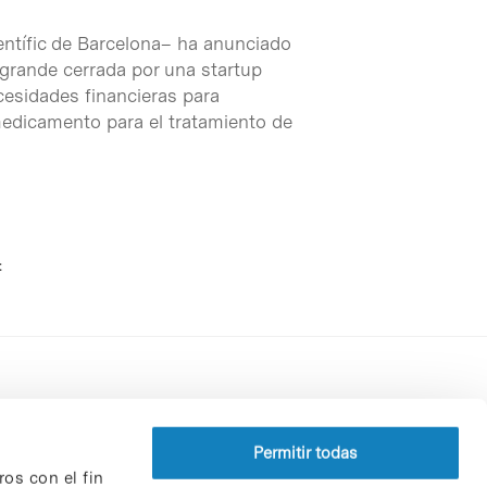
entífic de Barcelona– ha anunciado
 grande cerrada por una startup
cesidades financieras para
 medicamento para el tratamiento de
t
Perfil del contratante
Política de privacidad
Permitir todas
ros con el fin
Aviso Legal