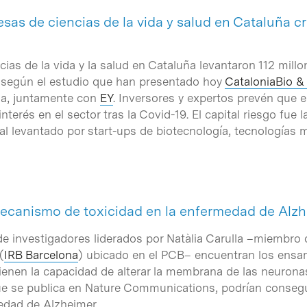
sas de ciencias de la vida y salud en Cataluña c
ias de la vida y la salud en Cataluña levantaron 112 mill
según el estudio que han presentado hoy
CataloniaBio &
ona, juntamente con
EY
. Inversores y expertos prevén que 
nterés en el sector tras la Covid-19. El capital riesgo fue 
l levantado por start-ups de biotecnología, tecnologías mé
ecanismo de toxicidad en la enfermedad de Alz
de investigadores liderados por Natàlia Carulla –miembro 
(
IRB Barcelona
) ubicado en el PCB– encuentran los ensam
tienen la capacidad de alterar la membrana de las neuron
que se publica en Nature Communications, podrían consegui
edad de Alzheimer.