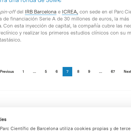
erra una ronda de 30M€
pin-off
del
IRB Barcelona
e
ICREA,
con sede en el Parc Ci
a de financiación Serie A de 30 millones de euros, la más
. Con esta inyección de capital, la compañía cubre las ne
reclínico y realizar los primeros estudios clínicos con su
astásico.
Previous
1
…
5
6
7
8
9
…
67
Nex
ies
Parc Científic de Barcelona utiliza cookies propias y de terce