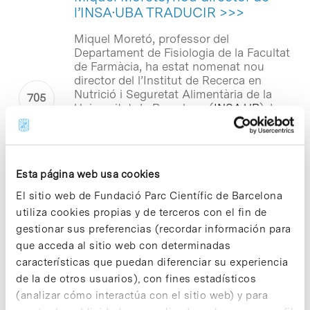
l’INSA·UBA TRADUCIR >>>
Miquel Moretó, professor del
Departament de Fisiologia de la Facultat
de Farmàcia, ha estat nomenat nou
director del l’Institut de Recerca en
Nutrició i Seguretat Alimentària de la
Universitat de Barcelona (
INSA·UB
). La
seva elecció ha coincidit amb la
constitució del nou Consell de Direcció
de l’INSA·UB, que l’ha escollit per una
àmplia majoria. En la mateixa reunió es
Esta página web usa cookies
va anunciar que la investigadora M.
Carmen Vidal, del Departament de
El sitio web de Fundació Parc Científic de Barcelona
Nutrició i Bromatologia de la Facultat de
utiliza cookies propias y de terceros con el fin de
Farmàcia, serà la secretària de l’Institut.
gestionar sus preferencias (recordar información para
que acceda al sitio web con determinadas
características que puedan diferenciar su experiencia
Notícias
de la de otros usuarios), con fines estadísticos
El PCB organiza unas jornadas
sobre oportunidades de
(analizar cómo interactúa con el sitio web) y para