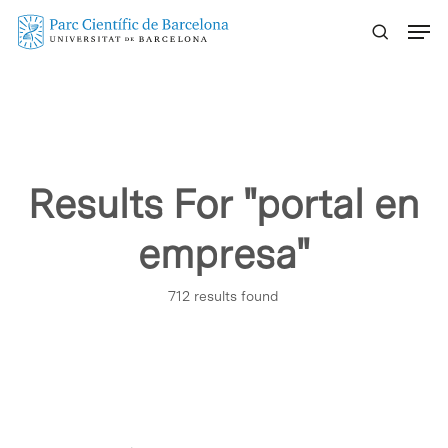
Skip
Menu
to
main
content
Results For
"portal en
empresa"
712 results found