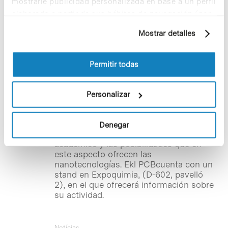
negocio en Expoquímia
mostrarle publicidad personalizada en base a un perfil
elaborado a partir de sus hábitos de navegación (por
Ya se ha abierto la
inscripción
a las dos
ejemplo, páginas visitadas). Para obtener más
jornadas que organiza el Parc Científic
Mostrar detalles
información sobre las cookies puede consultar
de Barcelona –en colaboración con la
la Política de cookies del sitio web.
Fundació Bosch i Gimpera y el Instituto
de Bioingeniería de Cataluña, y el apoyo
Permitir todas
de Biocat– en el marco de la 15ª edición
de la Feria
Expoquimia
. La Feria se
celebrará en Barcelona (recinto Ferial de
Personalizar
Gran Vía) del 20 al 24 de octubre.
Ambas están dirigidas a los asistentes
que estén interesados en el desarrollo
Denegar
de negocio a partir del ámbito
académico y las posibilidades que en
este aspecto ofrecen las
nanotecnologías. Ekl PCBcuenta con un
stand en Expoquimia, (D-602, pavelló
2), en el que ofrecerá información sobre
su actividad.
Notícias