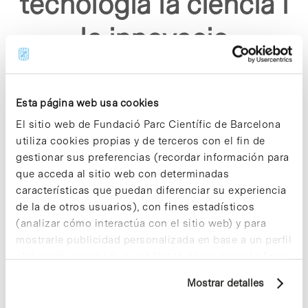
tecnologia la ciencia i
la innovacio
disruptiva"
Esta página web usa cookies
El sitio web de Fundació Parc Científic de Barcelona
utiliza cookies propias y de terceros con el fin de
gestionar sus preferencias (recordar información para
que acceda al sitio web con determinadas
Sorry, no results were found.
características que puedan diferenciar su experiencia
Please try again with different keywords.
de la de otros usuarios), con fines estadísticos
(analizar cómo interactúa con el sitio web) y para
mostrarle publicidad personalizada en base a un perfil
elaborado a partir de sus hábitos de navegación (por
ejemplo, páginas visitadas). Para obtener más
Mostrar detalles
información sobre las cookies puede consultar
la Política de cookies del sitio web.