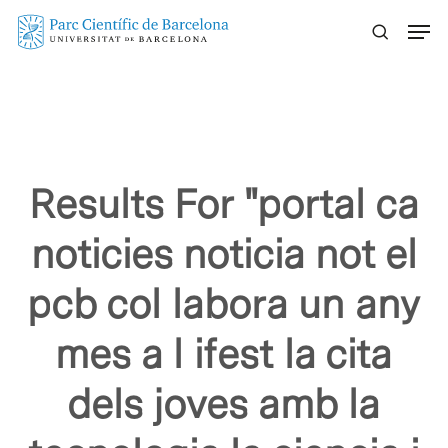
Skip
Menu
to
main
content
Results For
"portal ca
noticies noticia not el
pcb col labora un any
mes a l ifest la cita
dels joves amb la