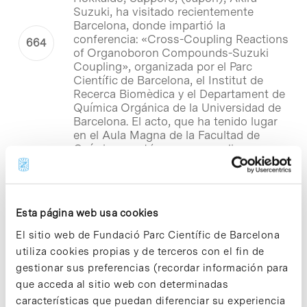
Suzuki, ha visitado recientemente
Barcelona, donde impartió la
conferencia: «Cross-Coupling Reactions
of Organoboron Compounds-Suzuki
Coupling», organizada por el Parc
Científic de Barcelona, el Institut de
Recerca Biomèdica y el Departament de
Química Orgánica de la Universidad de
Barcelona. El acto, que ha tenido lugar
en el Aula Magna de la Facultad de
Química, contó con una amplia
afluencia de público.
Notícias
Esta página web usa cookies
Miquel Moretó, nou director de
El sitio web de Fundació Parc Científic de Barcelona
l’INSA·UBA TRADUCIR >>>
utiliza cookies propias y de terceros con el fin de
Miquel Moretó, professor del
gestionar sus preferencias (recordar información para
Departament de Fisiologia de la Facultat
que acceda al sitio web con determinadas
de Farmàcia, ha estat nomenat nou
características que puedan diferenciar su experiencia