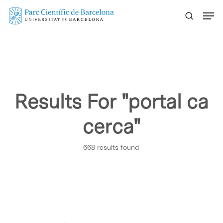
Skip
Menu
to
main
content
Results For
"portal ca
cerca"
668 results found