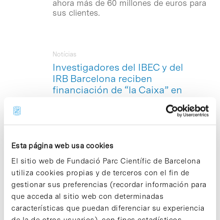
ahora más de 60 millones de euros para
sus clientes.
Notícias
Investigadores del IBEC y del
IRB Barcelona reciben
financiación de “la Caixa” en
investigación biomédica
Investigadores del Instituto de
Bioingeniería de Cataluña (
IBEC
) y del
Instituto de Investigación Biomédica
Esta página web usa cookies
Barcelona (
IRB
) -con sede en el Parque
Científico de Barcelona- forman parte
El sitio web de Fundació Parc Científic de Barcelona
de los proyectos ganadores de la
utiliza cookies propias y de terceros con el fin de
tercera
Convocatoria de
gestionar sus preferencias (recordar información para
Investigación en Salud
, que organiza la
que acceda al sitio web con determinadas
Fundación «la Caixa», que este año
destina 18 millones de euros a 25
características que puedan diferenciar su experiencia
proyectos biomédicos para enfrentarse
de la de otros usuarios), con fines estadísticos