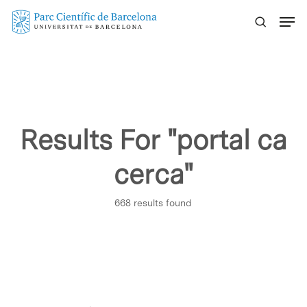
Skip
Menu
to
main
content
Results For
"portal ca
cerca"
668 results found