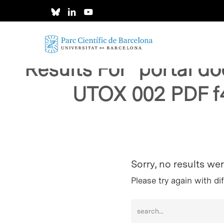
Skip
to
main
content
Results For
"portal d
UTOX 002 PDF f
Intro para buscar o ESC per cerrar
Sorry, no results we
Please try again with di