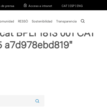
Menu
a de prensa
Acceso a intranet
CAT
|
ESP
|
ENG
search
omunidad
RESSÒ
Sostenibilidad
Transparencia
icat BPLI 1813 001 CAT
5 a7d978ebd819"