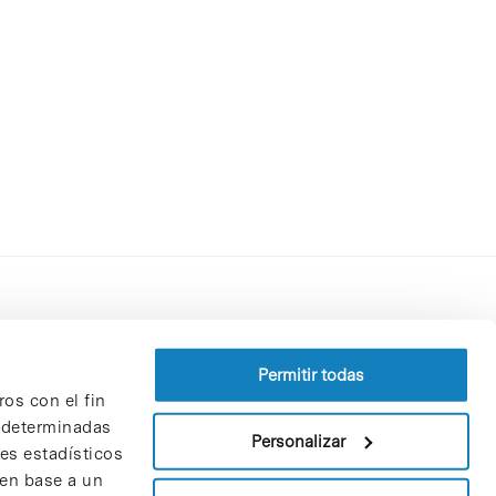
Perfil del contratante
Política de privacidad
Permitir todas
ros con el fin
Aviso Legal
n determinadas
Política de cookies
Personalizar
nes estadísticos
Patrones y patrocinadores
 en base a un
Bolsa de trabajo