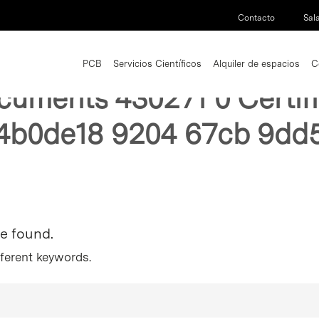
Contacto
Sal
PCB
Servicios Científicos
Alquiler de espacios
C
ocuments 430271 0 Certif
4b0de18 9204 67cb 9dd
re found.
fferent keywords.