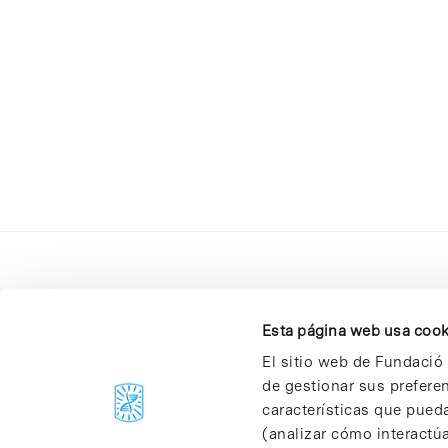
Esta página web usa cook
El sitio web de Fundació 
de gestionar sus prefere
C/Baldiri Reixac, 4-12 i 15
características que pueda
08028 Barcelona
(analizar cómo interactúa
T. 934 02 90 60