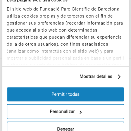
El sitio web de Fundació Parc Científic de Barcelona
utiliza cookies propias y de terceros con el fin de
gestionar sus preferencias (recordar información para
que acceda al sitio web con determinadas
características que puedan diferenciar su experiencia
de la de otros usuarios), con fines estadísticos
(analizar cómo interactúa con el sitio web) y para
mostrarle publicidad personalizada en base a un perfil
elaborado a partir de sus hábitos de navegación (por
ejemplo, páginas visitadas). Para obtener más
Mostrar detalles
información sobre las cookies puede consultar
la Política de cookies del sitio web.
Permitir todas
C/Baldiri Reixac, 4-12 i 15
08028 Barcelona
Personalizar
T. 934 02 90 60
Denegar