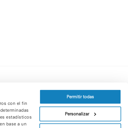
Perfil del contratante
Política de privacidad
Permitir todas
ros con el fin
Aviso Legal
n determinadas
Política de cookies
Personalizar
nes estadísticos
Patrones y patrocinadores
 en base a un
Bolsa de trabajo