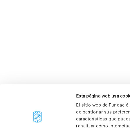
Esta página web usa cook
El sitio web de Fundació 
de gestionar sus prefere
C/Baldiri Reixac, 4-12 i 15
características que pueda
08028 Barcelona
(analizar cómo interactúa
T. 934 02 90 60