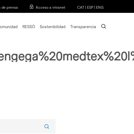
Menu
a de prensa
Acceso a intranet
CAT
|
ESP
|
ENG
search
omunidad
RESSÒ
Sostenibilidad
Transparencia
20engega%20medtex%20l