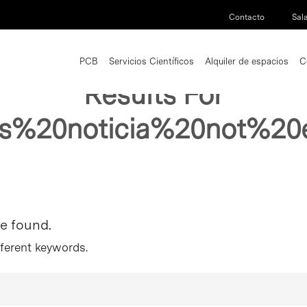
Contacto
Sal
PCB
Servicios Científicos
Alquiler de espacios
C
Results For
ies%20noticia%20not%
re found.
fferent keywords.