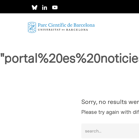
Skip
to
main
content
"portal%20es%20notic
Intro para buscar o ESC per cerrar
Sorry, no results we
Please try again with di