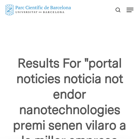
Skip
Menu
to
main
content
Results For
"portal
noticies noticia not
endor
nanotechnologies
premi senen vilaro a