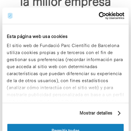
la millor empresa
innovadora 2014"
Esta página web usa cookies
El sitio web de Fundació Parc Científic de Barcelona
utiliza cookies propias y de terceros con el fin de
gestionar sus preferencias (recordar información para
Sorry, no results were found.
que acceda al sitio web con determinadas
Please try again with different keywords.
características que puedan diferenciar su experiencia
de la de otros usuarios), con fines estadísticos
(analizar cómo interactúa con el sitio web) y para
mostrarle publicidad personalizada en base a un perfil
elaborado a partir de sus hábitos de navegación (por
ejemplo, páginas visitadas). Para obtener más
Mostrar detalles
información sobre las cookies puede consultar
la Política de cookies del sitio web.
Permitir todas