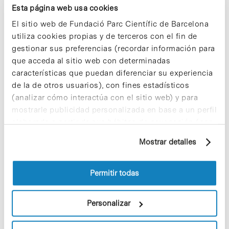
ahora a la nueva situación provocada
Esta página web usa cookies
por la pandemia del SARS-CoV- 2.
Como cada año, el certamen invita a
El sitio web de Fundació Parc Científic de Barcelona
nuestra comunidad a presentar
utiliza cookies propias y de terceros con el fin de
fotografías de personas, espacios y
gestionar sus preferencias (recordar información para
situaciones vinculadas al Parque pero,
que acceda al sitio web con determinadas
esta vez, también instantáneas de la
características que puedan diferenciar su experiencia
vida laboral en casa, que se ha
convertido en un lugar de trabajo
de la de otros usuarios), con fines estadísticos
temporal.
(analizar cómo interactúa con el sitio web) y para
mostrarle publicidad personalizada en base a un perfil
elaborado a partir de sus hábitos de navegación (por
ejemplo, páginas visitadas). Para obtener más
Notícias
Mostrar detalles
información sobre las cookies puede consultar
La comunidad científica del
la Política de cookies del sitio web.
PCB se implica en la lucha
Permitir todas
contra el SARS-CoV-2
Ante la emergencia sanitaria provocada
Personalizar
por el SARS-CoV-2, los avances
científicos en el tratamiento, vacunes y
diagnóstico del nuevo coronavirus