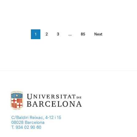
1
2
3
…
85
Next
C/Baldiri Reixac, 4-12 i 15
08028 Barcelona
T. 934 02 90 60