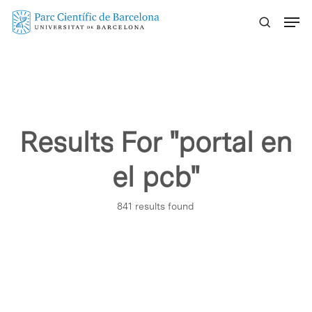
Skip
Menu
to
main
content
Results For
"portal en
el pcb"
841 results found