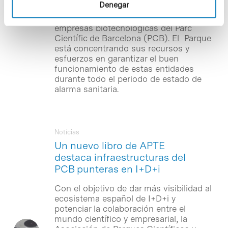
Denegar
tienen como actores de primera línea a
varios centros de investigación y
empresas biotecnológicas del Parc
Científic de Barcelona (PCB). El Parque
está concentrando sus recursos y
esfuerzos en garantizar el buen
funcionamiento de estas entidades
durante todo el periodo de estado de
alarma sanitaria.
Notícias
Un nuevo libro de APTE
destaca infraestructuras del
PCB punteras en I+D+i
Con el objetivo de dar más visibilidad al
ecosistema español de I+D+i y
potenciar la colaboración entre el
mundo científico y empresarial, la