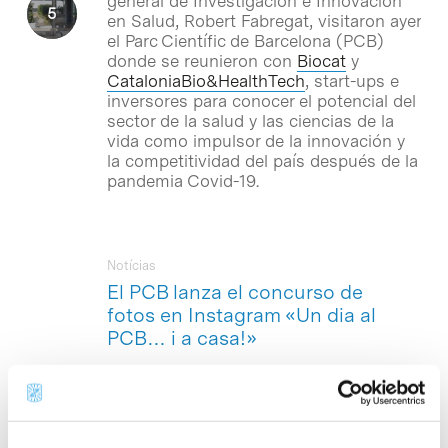
general de Investigación e Innovación
en Salud, Robert Fabregat, visitaron ayer
el Parc Científic de Barcelona (PCB)
donde se reunieron con
Biocat
y
CataloniaBio&HealthTech
, start-ups e
inversores para conocer el potencial del
sector de la salud y las ciencias de la
vida como impulsor de la innovación y
la competitividad del país después de la
pandemia Covid-19.
Notícias
El PCB lanza el concurso de
fotos en Instagram «Un dia al
PCB… i a casa!»
El Parc Científic de Barcelona presenta
«Un dia al PCB… i a casa!», una edición
especial de su tradicional concurso
fotográfico «Un dia al PCB», adaptado