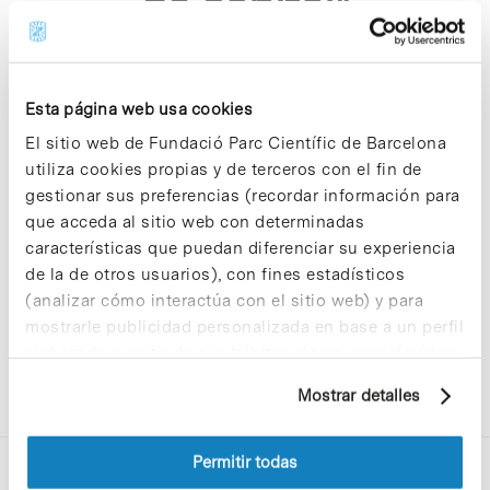
de capital"
Esta página web usa cookies
El sitio web de Fundació Parc Científic de Barcelona
utiliza cookies propias y de terceros con el fin de
Sorry, no results were found.
gestionar sus preferencias (recordar información para
Please try again with different keywords.
que acceda al sitio web con determinadas
características que puedan diferenciar su experiencia
de la de otros usuarios), con fines estadísticos
(analizar cómo interactúa con el sitio web) y para
mostrarle publicidad personalizada en base a un perfil
elaborado a partir de sus hábitos de navegación (por
ejemplo, páginas visitadas). Para obtener más
Mostrar detalles
información sobre las cookies puede consultar
la Política de cookies del sitio web.
Permitir todas