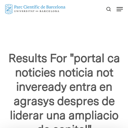
Skip
Menu
to
main
content
Results For
"portal ca
noticies noticia not
inveready entra en
agrasys despres de
liderar una ampliacio