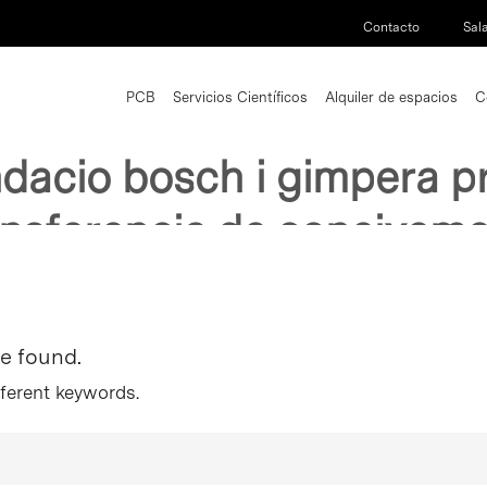
Contacto
Sal
PCB
Servicios Científicos
Alquiler de espacios
C
ticies noticia not el conse
ndacio bosch i gimpera pr
ansferencia de coneixeme
re found.
fferent keywords.