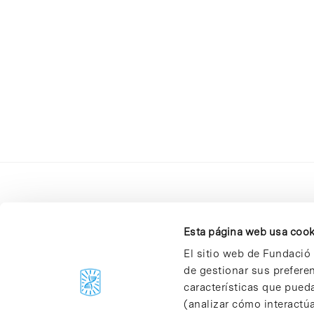
Esta página web usa cook
El sitio web de Fundació 
de gestionar sus prefere
C/Baldiri Reixac, 4-12 i 15
características que pueda
08028 Barcelona
(analizar cómo interactúa
T. 934 02 90 60