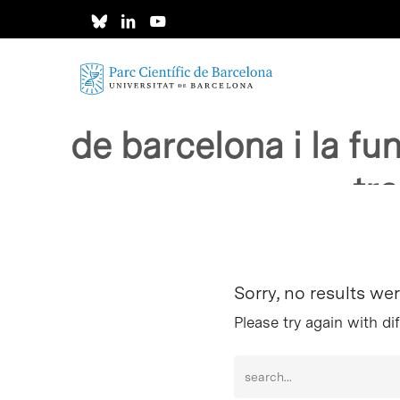
Skip
to
main
content
Results For
"portal ca no
de barcelona i la fu
tr
Intro para buscar o ESC per cerrar
Sorry, no results we
Please try again with di