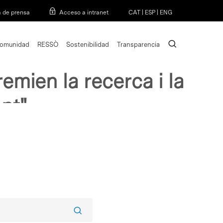
Menu
a de prensa
Acceso a intranet
CAT
|
ESP
|
ENG
search
omunidad
RESSÒ
Sostenibilidad
Transparencia
ll social de la universitat
emien la recerca i la
nt"