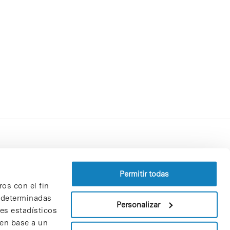
Perfil del contratante
Política de privacidad
Permitir todas
ros con el fin
Aviso Legal
n determinadas
Política de cookies
Personalizar
nes estadísticos
Patrones y patrocinadores
 en base a un
Bolsa de trabajo